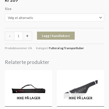
Size
-
+
Legg i handlekurv
Produktnummer:
I/A
Kategori:
Futteral og Transporttuber
Relaterte produkter
Prisområde:
kr449
til
kr549
IKKE PÅ LAGER
IKKE PÅ LAGER