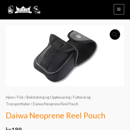
Hopp
rett
til
innholdet
Daiwa
Neoprene
Reel
Pouch
antall
Hjem
/
Fisk
/
Bekledning og Oppbevaring
/
Futteral og
Transporttuber
/ Daiwa Neoprene Reel Pouch
Daiwa Neoprene Reel Pouch
kr
189