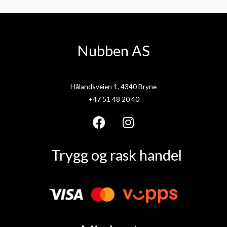
Nubben AS
Hålandsveien 1, 4340 Bryne
+47 51 48 20 40
F
I
a
n
Trygg og rask handel
c
s
e
t
b
a
o
g
o
r
k
a