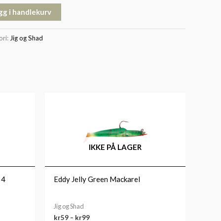
gg i handlekurv
ori:
Jig og Shad
Prisområde:
kr59
til
kr99
IKKE PÅ LAGER
 4
Eddy Jelly Green Mackarel
Jig og Shad
kr
59
–
kr
99