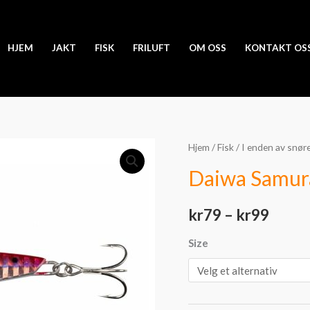
HJEM
JAKT
FISK
FRILUFT
OM OSS
KONTAKT OS
Daiwa
Hjem
/
Fisk
/
I enden av snør
Priso
Samurai
Daiwa Samura
kr79
Jig
R
til
kr
79
–
kr
99
PH
kr99
Pnkiwashi
Size
antall