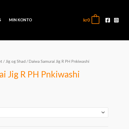
kr
0
0
S
MIN KONTO
et
/
Jig og Shad
/ Daiwa Samurai Jig R PH Pnkiwashi
mråde:
i Jig R PH Pnkiwashi