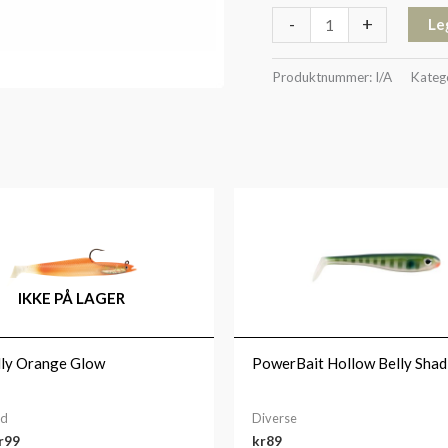
-
+
Le
Produktnummer:
I/A
Kateg
Prisområde:
kr59
til
kr99
IKKE PÅ LAGER
lly Orange Glow
PowerBait Hollow Belly Shad
ad
Diverse
r
99
kr
89