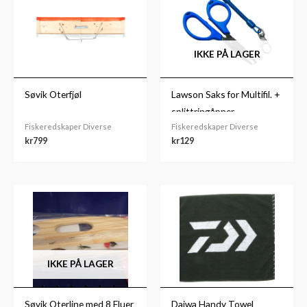
IKKE PÅ LAGER
Søvik Oterfjøl
Lawson Saks for Multifil. +
splittringåpner
Fiskeredskaper Diverse
Fiskeredskaper Diverse
kr
799
kr
129
IKKE PÅ LAGER
Søvik Oterline med 8 Fluer
Daiwa Handy Towel