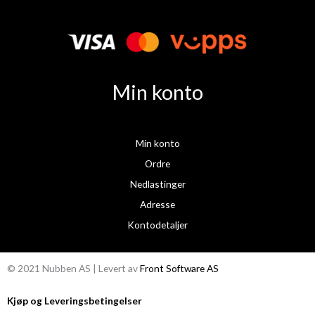
e
t
b
a
o
g
o
r
k
a
Min konto
m
Min konto
Ordre
Nedlastinger
Adresse
Kontodetaljer
© 2021 Nubben AS | Levert av
Front Software AS
Kjøp og Leveringsbetingelser