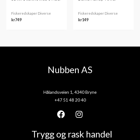
Fiskeredskaper Diverse
Fiskeredskaper Diverse
kr
749
kr
149
Nubben AS
Hålandsveien 1, 4340 Bryne
+47 51 48 20 40
F
I
a
n
Trygg og rask handel
c
s