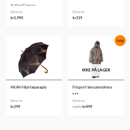
ActionCamera
Diverse
Diverse
kr
5,990
kr
319
Opprinnelig
Nåværende
Salg!
pris
pris
var:
er:
kr899.
kr499.
IKKE PÅ LAGER
AKAH Hjorteparaply
Frisport løvcamodress
M/L
Diverse
Diverse
kr
299
kr
899
kr
499