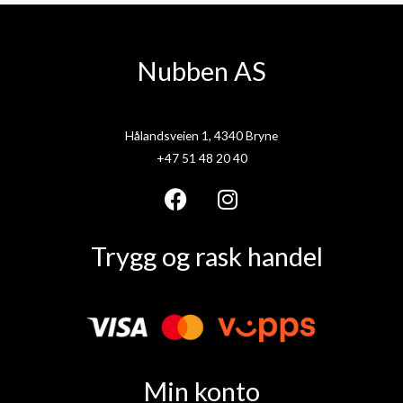
Nubben AS
Hålandsveien 1, 4340 Bryne
+47 51 48 20 40
F
I
a
n
Trygg og rask handel
c
s
e
t
b
a
o
g
o
r
k
a
Min konto
m