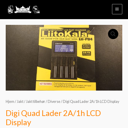
Hopp
rett
til
innholdet
Digi
Quad
Lader
2A/1h
LCD
Display
antall
Hjem
/
Jakt
/
Jakt tilbehør
/
Diverse
/ Digi Quad Lader 2A/1h LCD Display
Digi Quad Lader 2A/1h LCD
Display