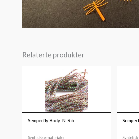
Relaterte produkter
Semperfly Body-N-Rib
Semperf
Syntetiske materialer
Syntetisk