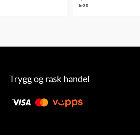
kr
30
Trygg og rask handel