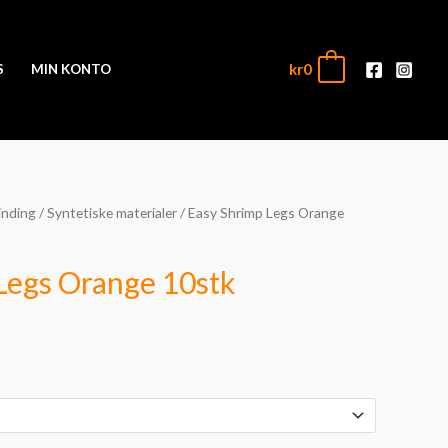
kr
0
0
S
MIN KONTO
inding
/
Syntetiske materialer
/ Easy Shrimp Legs Orange
Legs Orange 10stk