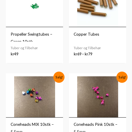
Propeller Swingtubes –
Copper Tubes
Green 10stk
Tuber og Tilbehør
Tuber og Tilbehør
kr
49
kr
69
–
kr
79
Opprinnelig
Nåværende
Opprinnelig
Nåværende
Salg!
Salg!
pris
pris
pris
pris
var:
er:
var:
er:
kr50.
kr30.
kr50.
kr30.
Coneheads MIX 10stk –
Coneheads Pink 10stk –
5,5mm
5,5mm