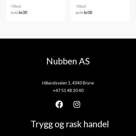
Tilbud
Tilbud
kr
50
kr
30
kr
50
kr
30
Nubben AS
Hålandsveien 1, 4340 Bryne
+47 51 48 20 40
F
I
a
n
Trygg og rask handel
c
s
e
t