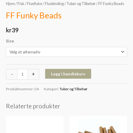
Hjem
/
Fisk
/
Fluefiske
/
Fluebinding
/
Tuber og Tilbehør
/ FF Funky Beads
FF Funky Beads
kr
39
Size
-
+
Legg i handlekurv
Produktnummer:
I/A
Kategori:
Tuber og Tilbehør
Relaterte produkter
Prisområde:
kr69
til
kr79