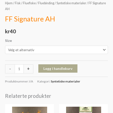
Hjem
/
Fisk
/
Fluefiske
/
Fluebinding
/
Syntetiske materialer
/ FF Signature
AH
FF Signature AH
kr
40
Size
-
+
Legg i handlekurv
Produktnummer:
I/A
Kategori:
Syntetiske materialer
Relaterte produkter