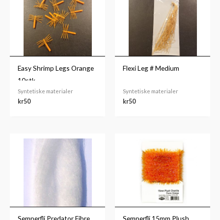
Easy Shrimp Legs Orange
Flexi Leg # Medium
10stk
Syntetiske materialer
Syntetiske materialer
kr
50
kr
50
Semperfli Predator Fibre
Semperfli 15mm Plush