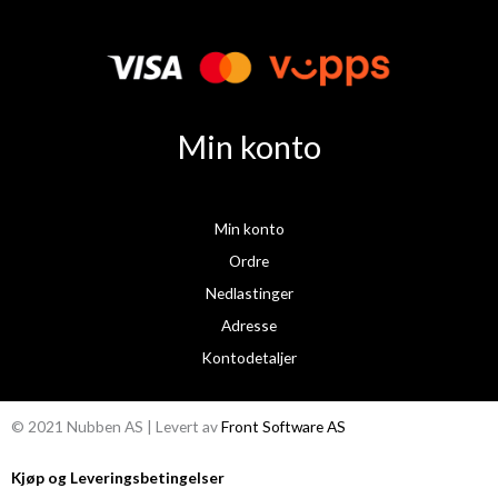
e
t
b
a
o
g
o
r
k
a
Min konto
m
Min konto
Ordre
Nedlastinger
Adresse
Kontodetaljer
© 2021 Nubben AS | Levert av
Front Software AS
Kjøp og Leveringsbetingelser