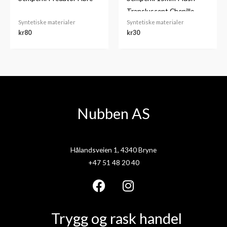
Transluscent Chenille
Syntetiske materialer
Syntetiske materialer
kr
80
kr
30
Nubben AS
Hålandsveien 1, 4340 Bryne
+47 51 48 20 40
F
I
a
n
Trygg og rask handel
c
s