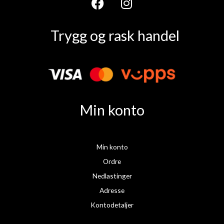
F
I
a
n
Trygg og rask handel
c
s
e
t
b
a
o
g
o
r
k
a
Min konto
m
Min konto
Ordre
Nedlastinger
Adresse
Kontodetaljer