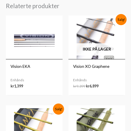
Relaterte produkter
Opprinnelig
Nåværende
Salg!
pris
pris
var:
er:
kr9,399.
kr6,899.
IKKE PÅ LAGER
Vision EKA
Vision XO Graphene
Enhånds
Enhånds
kr
1,399
kr
9,399
kr
6,899
Opprinnelig
Nåværende
Salg!
pris
pris
var:
er:
kr3,499.
kr2,799.