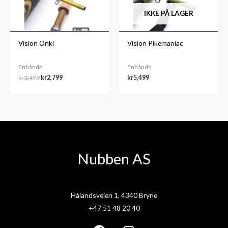
IKKE PÅ LAGER
Vision Onki
Vision Pikemaniac
Enhånds
Enhånds
kr
3,499
kr
2,799
kr
5,499
Nubben AS
Hålandsveien 1, 4340 Bryne
+47 51 48 20 40