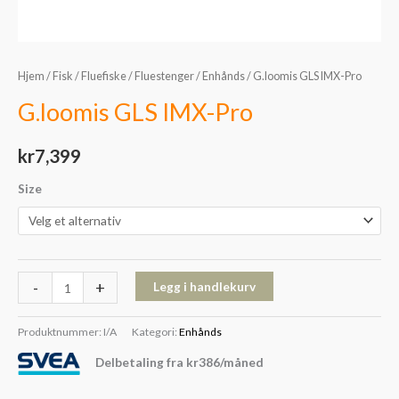
Hjem
/
Fisk
/
Fluefiske
/
Fluestenger
/
Enhånds
/ G.loomis GLS IMX-Pro
G.loomis GLS IMX-Pro
kr
7,399
Size
-
+
Legg i handlekurv
Produktnummer:
I/A
Kategori:
Enhånds
Delbetaling fra
kr
386
/måned