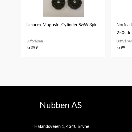
Umarex Magasin, Cylinder S&W 3pk
Norica 
250stk
Luftvåpen
Luftvåpe
kr
399
kr
99
Nubben AS
Hålandsveien 1, 4340 Bryne