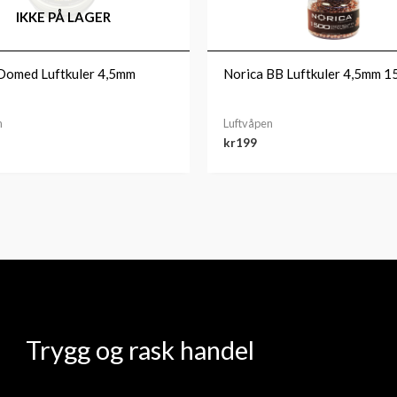
IKKE PÅ LAGER
Domed Luftkuler 4,5mm
Norica BB Luftkuler 4,5mm 1
n
Luftvåpen
kr
199
Trygg og rask handel