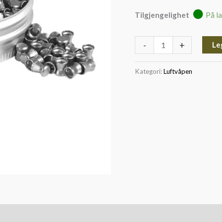
Tilgjengelighet
På l
-
+
Le
Kategori:
Luftvåpen