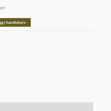
ager
gg i handlekurv