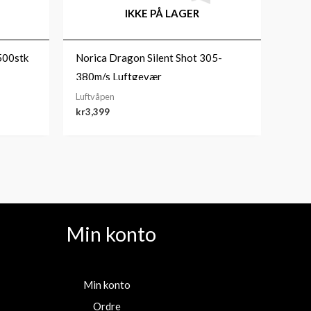
IKKE PÅ LAGER
500stk
Norica Dragon Silent Shot 305-
380m/s Luftgevær
Luftvåpen
kr
3,399
Min konto
Min konto
Ordre