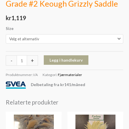
Grade #2 Keough Grizzly Saddle
kr
1,119
Size
-
+
Legg i handlekurv
Produktnummer:
I/A
Kategori:
Fjærmaterialer
Delbetaling fra
kr
141
/måned
Relaterte produkter