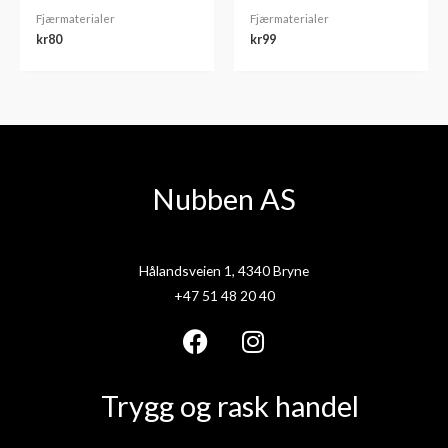
Fjærmaterialer
Fjærmaterialer
kr
80
kr
99
Nubben AS
Hålandsveien 1, 4340 Bryne
+47 51 48 20 40
F
I
a
n
Trygg og rask handel
c
s
e
t