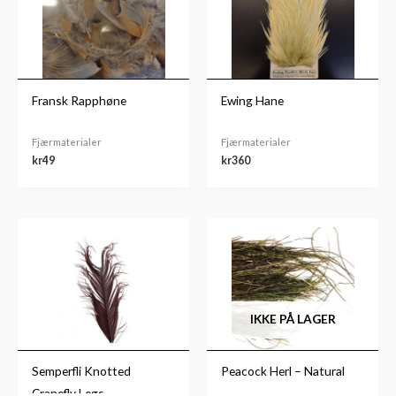
Fransk Rapphøne
Ewing Hane
Fjærmaterialer
Fjærmaterialer
kr
49
kr
360
IKKE PÅ LAGER
Semperfli Knotted
Peacock Herl – Natural
Cranefly Legs