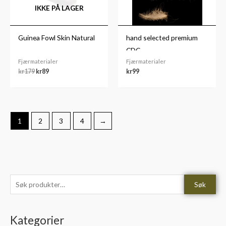
IKKE PÅ LAGER
Guinea Fowl Skin Natural
hand selected premium
CDC
Fjærmaterialer
Fjærmaterialer
kr
179
kr
89
kr
99
1
2
3
4
→
S
M
M
Søk
ø
i
a
k
n
k
Kategorier
e
.
s