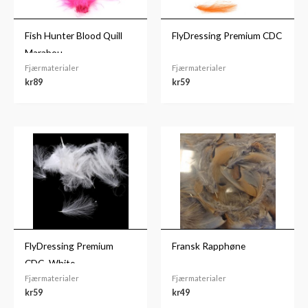
Fish Hunter Blood Quill
FlyDressing Premium CDC
Marabou
Fjærmaterialer
Fjærmaterialer
kr
89
kr
59
FlyDressing Premium
Fransk Rapphøne
CDC- White
Fjærmaterialer
Fjærmaterialer
kr
59
kr
49