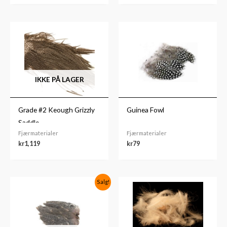
IKKE PÅ LAGER
Grade #2 Keough Grizzly
Guinea Fowl
Saddle
Fjærmaterialer
Fjærmaterialer
kr
1,119
kr
79
Opprinnelig
Nåværende
Salg!
pris
pris
var:
er:
kr179.
kr89.