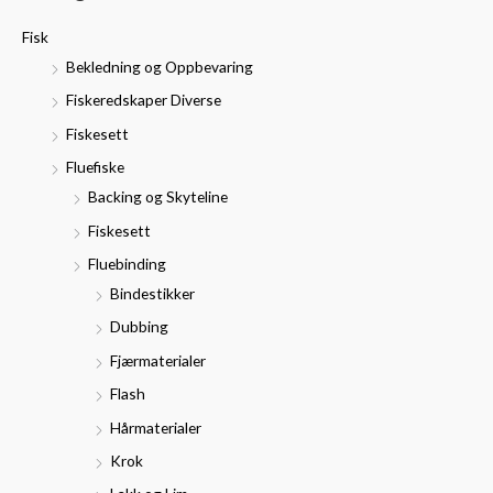
t
p
p
Fisk
t
r
r
Bekledning og Oppbevaring
e
i
i
Fiskeredskaper Diverse
r
s
s
Fiskesett
:
Fluefiske
Backing og Skyteline
Fiskesett
Fluebinding
Bindestikker
Dubbing
Fjærmaterialer
Flash
Hårmaterialer
Krok