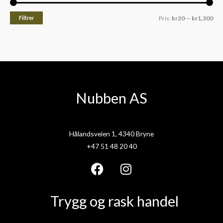
Filtrer
Pris:
kr20
—
kr1,300
Nubben AS
Hålandsveien 1, 4340 Bryne
+47 51 48 20 40
F
I
a
n
Trygg og rask handel
c
s
e
t