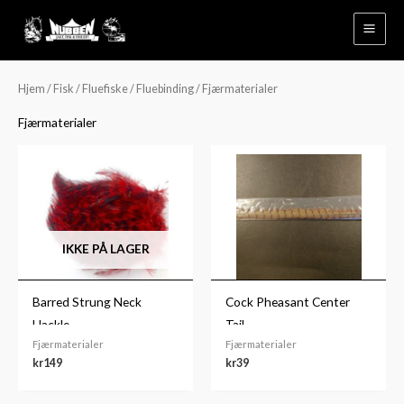
Hopp
rett
til
innholdet
Hjem
/
Fisk
/
Fluefiske
/
Fluebinding
/ Fjærmaterialer
Fjærmaterialer
IKKE PÅ LAGER
Barred Strung Neck
Cock Pheasant Center
Hackle
Tail
Fjærmaterialer
Fjærmaterialer
kr
149
kr
39