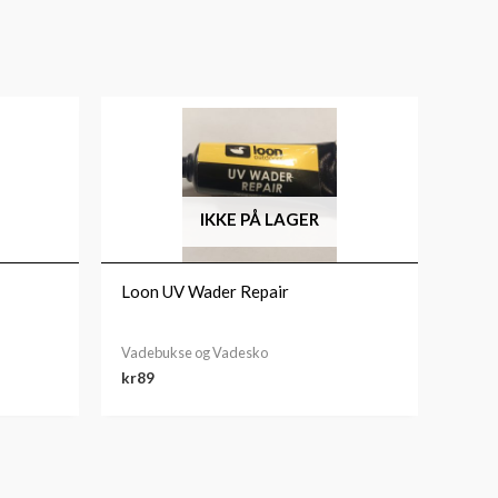
IKKE PÅ LAGER
Loon UV Wader Repair
Vadebukse og Vadesko
kr
89