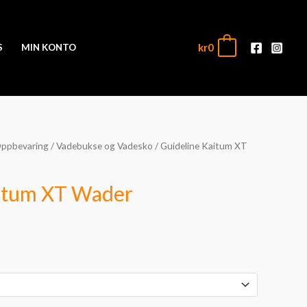
kr
0
0
S
MIN KONTO
Oppbevaring
/
Vadebukse og Vadesko
/ Guideline Kaitum XT
aitum XT Wader