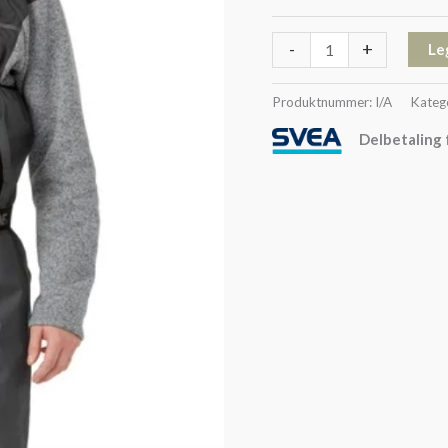
-
+
Le
Produktnummer:
I/A
Kateg
Delbetaling 