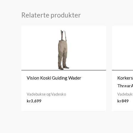
Relaterte produkter
Vision Koski Guiding Wader
Korkers
Threar
Vadebukse og Vadesko
Vadebuks
kr
3,699
kr
849