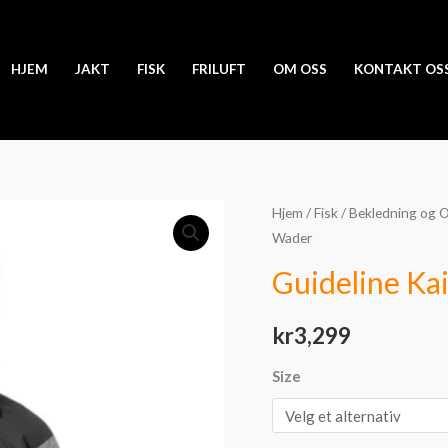
HJEM
JAKT
FISK
FRILUFT
OM OSS
KONTAKT OS
Guideline
Hjem
/
Fisk
/
Bekledning og 
Wader
Kaitum
XT
Guideline K
Wader
antall
kr
3,299
Size