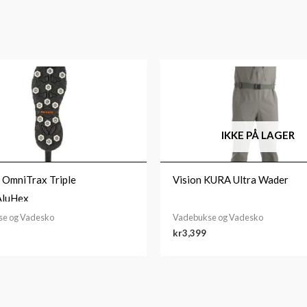
IKKE PÅ LAGER
 OmniTrax Triple
Vision KURA Ultra Wader
AluHex
e og Vadesko
Vadebukse og Vadesko
kr
3,399