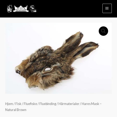
Hopp
rett
til
innholdet
Hjem
/
Fisk
/
Fluefiske
/
Fluebinding
/
Hårmaterialer
/ Hares Mask –
Natural Brown