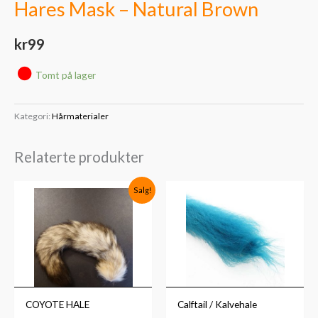
Hares Mask – Natural Brown
kr
99
Tomt på lager
Kategori:
Hårmaterialer
Relaterte produkter
Opprinnelig
Nåværende
Salg!
pris
pris
var:
er:
kr300.
kr199.
COYOTE HALE
Calftail / Kalvehale