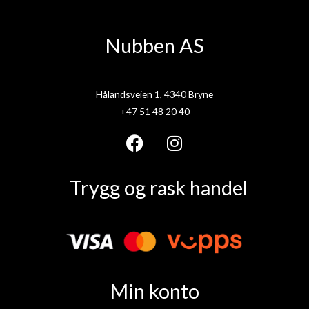
Nubben AS
Hålandsveien 1, 4340 Bryne
+47 51 48 20 40
F
I
a
n
Trygg og rask handel
c
s
e
t
b
a
o
g
o
r
k
a
Min konto
m