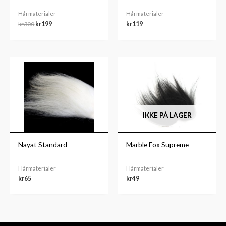
Hårmaterialer
Hårmaterialer
kr
300
kr
199
kr
119
IKKE PÅ LAGER
Nayat Standard
Marble Fox Supreme
Hårmaterialer
Hårmaterialer
kr
65
kr
49