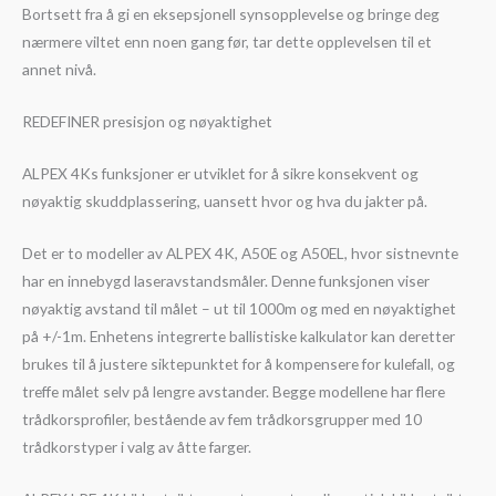
Bortsett fra å gi en eksepsjonell synsopplevelse og bringe deg
nærmere viltet enn noen gang før, tar dette opplevelsen til et
annet nivå.
REDEFINER presisjon og nøyaktighet
ALPEX 4Ks funksjoner er utviklet for å sikre konsekvent og
nøyaktig skuddplassering, uansett hvor og hva du jakter på.
Det er to modeller av ALPEX 4K, A50E og A50EL, hvor sistnevnte
har en innebygd laseravstandsmåler. Denne funksjonen viser
nøyaktig avstand til målet – ut til 1000m og med en nøyaktighet
på +/-1m. Enhetens integrerte ballistiske kalkulator kan deretter
brukes til å justere siktepunktet for å kompensere for kulefall, og
treffe målet selv på lengre avstander. Begge modellene har flere
trådkorsprofiler, bestående av fem trådkorsgrupper med 10
trådkorstyper i valg av åtte farger.