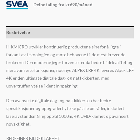
Delbetaling fra
kr
690
/måned
Beskrivelse
HIKMICRO utvikler kontinuerlig produktene sine for å ligge i
forkant av teknologien og møte behovene til de mest krevende
brukerne. Den moderne jeger forventer enda bedre bildekvalitet og
mer avanserte funksjoner, noe nye ALPEX LRF 4K leverer. Alpex LRF
4K er den ultimate digitale dag- og nattkikkerten, med
uovertruffen ytelse i kjent innpakning.
Den avanserte digitale dag- og nattkikkerten har bedre
spesifikasjoner og oppgradert ytelse på alle områder, inkludert
laseravstandsmåling opptil 1000m, 4K UHD-klarhet og avansert
nøyaktighet.
REDEFINER BILDEKLARHET