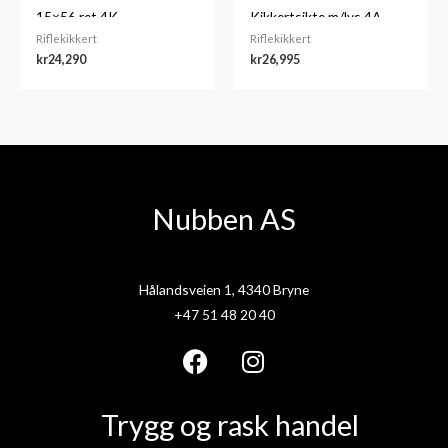
15×56 ret 4K
Kikkertsikte m/lys 4A
Riflekikkert
Riflekikkert
kr
24,290
kr
26,995
Nubben AS
Hålandsveien 1, 4340 Bryne
+47 51 48 20 40
F
I
a
n
Trygg og rask handel
c
s