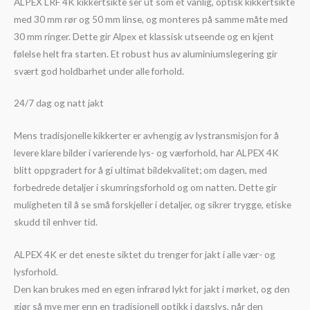
ALPEX LRF 4K kikkertsikte ser ut som et vanlig, optisk kikkertsikte
med 30 mm rør og 50 mm linse, og monteres på samme måte med
30 mm ringer. Dette gir Alpex et klassisk utseende og en kjent
følelse helt fra starten. Et robust hus av aluminiumslegering gir
svært god holdbarhet under alle forhold.
24/7 dag og natt jakt
Mens tradisjonelle kikkerter er avhengig av lystransmisjon for å
levere klare bilder i varierende lys- og værforhold, har ALPEX 4K
blitt oppgradert for å gi ultimat bildekvalitet; om dagen, med
forbedrede detaljer i skumringsforhold og om natten. Dette gir
muligheten til å se små forskjeller i detaljer, og sikrer trygge, etiske
skudd til enhver tid.
ALPEX 4K er det eneste siktet du trenger for jakt i alle vær- og
lysforhold.
Den kan brukes med en egen infrarød lykt for jakt i mørket, og den
gjør så mye mer enn en tradisjonell optikk i dagslys, når den