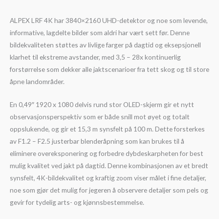
ALPEX LRF 4K har 3840×2160 UHD-detektor og noe som levende,
informative, lagdelte bilder som aldri har vært sett før. Denne
bildekvaliteten støttes av livlige farger på dagtid og eksepsjonell
klarhet til ekstreme avstander, med 3,5 – 28x kontinuerlig
forstørrelse som dekker alle jaktscenarioer fra tett skog og til store
åpne landområder.
En 0,49″ 1920 x 1080 delvis rund stor OLED-skjerm gir et nytt
observasjonsperspektiv som er både snill mot øyet og totalt
oppslukende, og gir et 15,3 m synsfelt på 100 m. Dette forsterkes
av F1.2 – F2.5 justerbar blenderåpning som kan brukes til å
eliminere overeksponering og forbedre dybdeskarpheten for best
mulig kvalitet ved jakt på dagtid. Denne kombinasjonen av et bredt
synsfelt, 4K-bildekvalitet og kraftig zoom viser målet i fine detaljer,
noe som gjør det mulig for jegeren å observere detaljer som pels og
gevir for tydelig arts- og kjønnsbestemmelse.