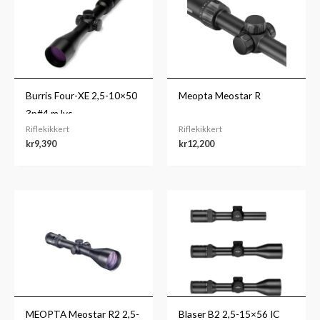
Burris Four-XE 2,5-10×50
Meopta Meostar R
3p#4 m.lys
Riflekikkert
Riflekikkert
kr
9,390
kr
12,200
MEOPTA Meostar R2 2,5-
Blaser B2 2,5-15×56 IC