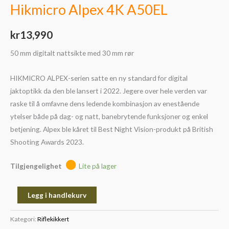
Hikmicro Alpex 4K A50EL
kr
13,990
50 mm digitalt nattsikte med 30 mm rør
HIKMICRO ALPEX-serien satte en ny standard for digital
jaktoptikk da den ble lansert i 2022. Jegere over hele verden var
raske til å omfavne dens ledende kombinasjon av enestående
ytelser både på dag- og natt, banebrytende funksjoner og enkel
betjening. Alpex ble kåret til Best Night Vision-produkt på British
Shooting Awards 2023.
Tilgjengelighet
Lite på lager
Legg i handlekurv
Kategori:
Riflekikkert