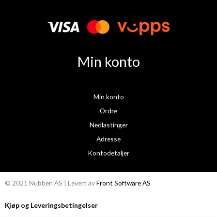
e
t
b
a
o
g
o
r
k
a
Min konto
m
Min konto
Ordre
Nedlastinger
Adresse
Kontodetaljer
© 2021 Nubben AS | Levert av
Front Software AS
Kjøp og Leveringsbetingelser