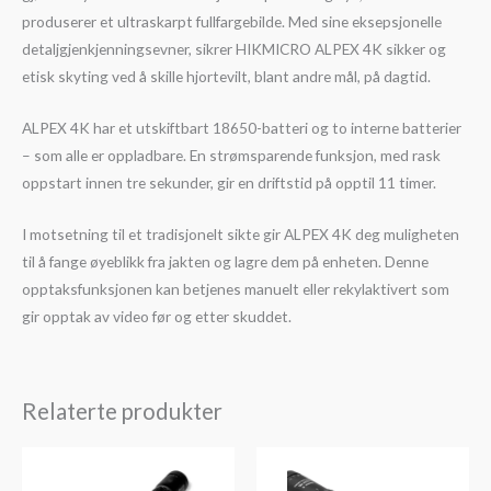
produserer et ultraskarpt fullfargebilde. Med sine eksepsjonelle
detaljgjenkjenningsevner, sikrer HIKMICRO ALPEX 4K sikker og
etisk skyting ved å skille hjortevilt, blant andre mål, på dagtid.
ALPEX 4K har et utskiftbart 18650-batteri og to interne batterier
– som alle er oppladbare. En strømsparende funksjon, med rask
oppstart innen tre sekunder, gir en driftstid på opptil 11 timer.
I motsetning til et tradisjonelt sikte gir ALPEX 4K deg muligheten
til å fange øyeblikk fra jakten og lagre dem på enheten. Denne
opptaksfunksjonen kan betjenes manuelt eller rekylaktivert som
gir opptak av video før og etter skuddet.
Relaterte produkter