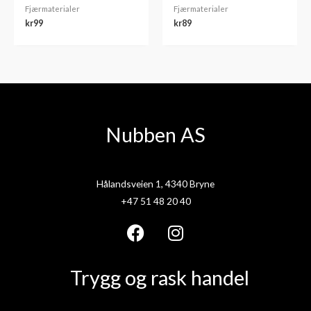
Fjærmaterialer
Fjærmaterialer
kr
99
kr
89
Nubben AS
Hålandsveien 1, 4340 Bryne
+47 51 48 20 40
F
I
a
n
Trygg og rask handel
c
s
e
t