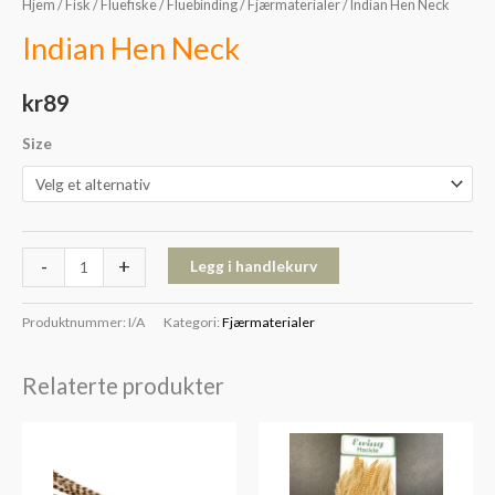
Hjem
/
Fisk
/
Fluefiske
/
Fluebinding
/
Fjærmaterialer
/ Indian Hen Neck
Indian Hen Neck
kr
89
Size
-
+
Legg i handlekurv
Produktnummer:
I/A
Kategori:
Fjærmaterialer
Relaterte produkter