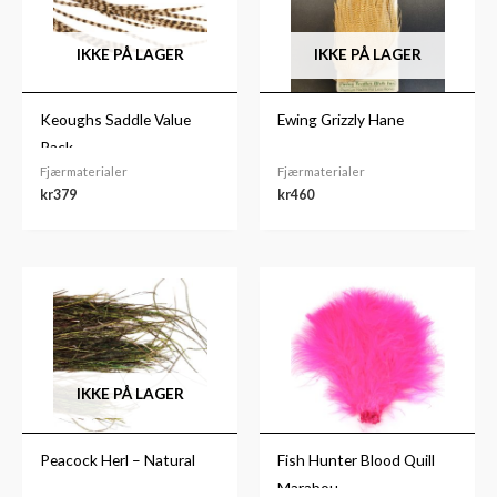
IKKE PÅ LAGER
IKKE PÅ LAGER
Keoughs Saddle Value
Ewing Grizzly Hane
Pack
Fjærmaterialer
Fjærmaterialer
kr
379
kr
460
IKKE PÅ LAGER
Peacock Herl – Natural
Fish Hunter Blood Quill
Marabou