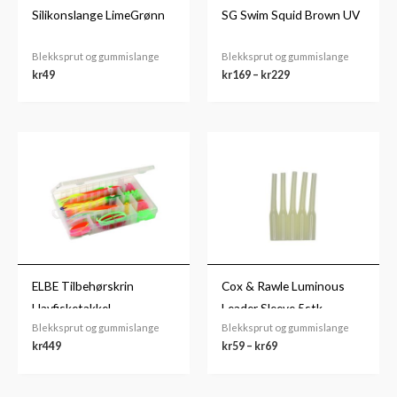
Silikonslange LimeGrønn
SG Swim Squid Brown UV
Blekksprut og gummislange
Blekksprut og gummislange
kr
49
kr
169
–
kr
229
Prisområde:
kr59
til
kr69
ELBE Tilbehørskrin
Cox & Rawle Luminous
Havfisketakkel
Leader Sleeve 5stk.
Blekksprut og gummislange
Blekksprut og gummislange
kr
449
kr
59
–
kr
69