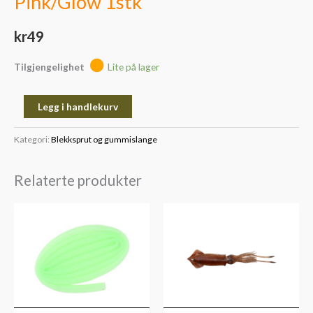
Pink/Glow 1stk
kr
49
Tilgjengelighet
Lite på lager
Legg i handlekurv
Kategori:
Blekksprut og gummislange
Relaterte produkter
Prisområde:
kr169
til
kr229