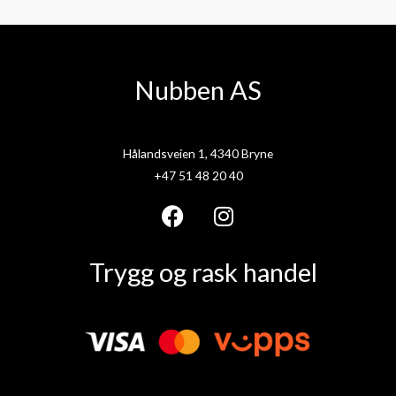
Nubben AS
Hålandsveien 1, 4340 Bryne
+47 51 48 20 40
F
I
a
n
Trygg og rask handel
c
s
e
t
b
a
o
g
o
r
k
a