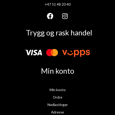
+47 51 48 20 40
F
I
a
n
Trygg og rask handel
c
s
e
t
b
a
o
g
o
r
k
a
Min konto
m
Min konto
Ordre
Nedlastinger
Adresse