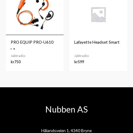
PRO EQUIP PRO-U610
Lafayette Headset Smart
LA
Jaktradio
Jaktradio
kr
750
kr
599
Nubben AS
Hålandsveien 1, 4340 Bryne