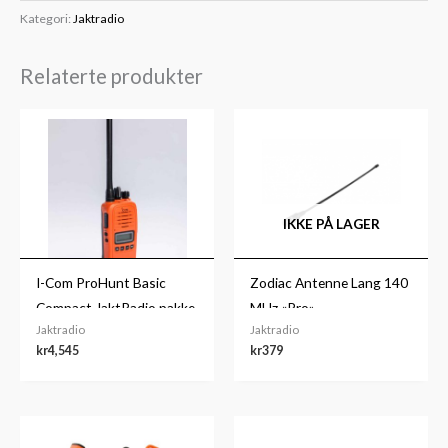
Kategori:
Jaktradio
Relaterte produkter
IKKE PÅ LAGER
I-Com ProHunt Basic
Zodiac Antenne Lang 140
Compact JaktRadio pakke
MHz «Pro»
Jaktradio
Jaktradio
kr
4,545
kr
379