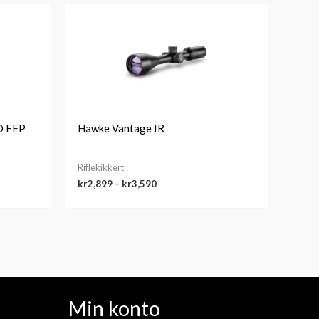
Prisområde:
kr2,899
til
kr3,590
D FFP
Hawke Vantage IR
Riflekikkert
kr
2,899
–
kr
3,590
Min konto