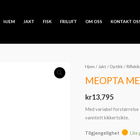
HJEM
JAKT
FISK
FRILUFT
OM OSS
KONTAKT OS
MEOPTA
Hjem
/
Jakt
/
Optikk
/
Rifleki
MEOSTAR
MEOPTA MEO
R1r
3-
kr
13,795
12x56
ret
Med variabel forstørrelse 
4K
vanntett kikkertsikte.
antall
Tilgjengelighet
Lite 