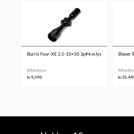
Burris Four-XE 2,5-10×50 3p#4 m.lys
Blaser 
Riflekikkert
Riflekikk
kr
9,390
kr
35,44