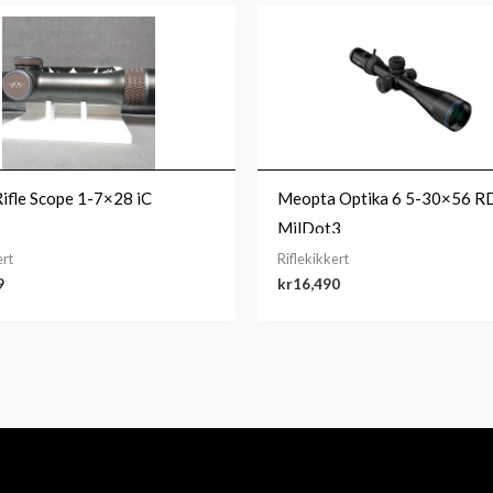
Rifle Scope 1-7×28 iC
Meopta Optika 6 5-30×56 R
MilDot3
ert
Riflekikkert
9
kr
16,490