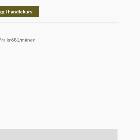
gg i handlekurv
fra
kr
681
/måned