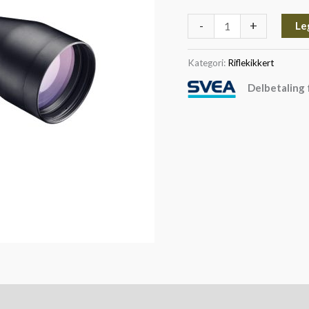
-
+
Le
Kategori:
Riflekikkert
Delbetaling 