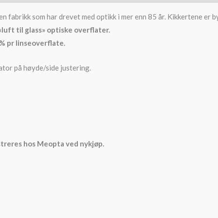
en fabrikk som har drevet med optikk i mer enn 85 år. Kikkertene er by
uft til glass» optiske overflater.
 pr linseoverflate.
ator på høyde/side justering.
istreres hos Meopta ved nykjøp.