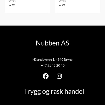
Ørret
Ørret
kr
79
kr
99
Nubben AS
Hålandsveien 1, 4340 Bryne
+47 51 48 20 40
F
I
a
n
Trygg og rask handel
c
s
e
t
b
a