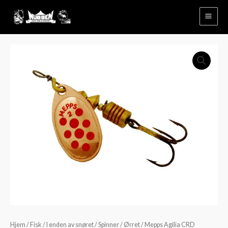
Hopp
rett
til
innholdet
Mepps
Agilia
CRD
antall
Hjem
/
Fisk
/
I enden av snøret
/
Spinner
/
Ørret
/ Mepps Agilia CRD