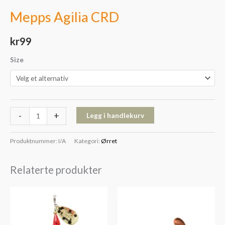
Mepps Agilia CRD
kr
99
Size
-
+
Legg i handlekurv
Produktnummer:
I/A
Kategori:
Ørret
Relaterte produkter