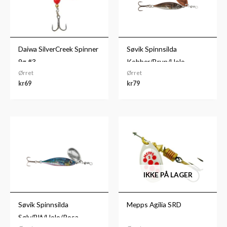
Daiwa SilverCreek Spinner
Søvik Spinnsilda
9g #3
Kobber/Brun/Holo
Ørret
Ørret
kr
69
kr
79
IKKE PÅ LAGER
Søvik Spinnsilda
Mepps Agilia SRD
Sølv/Blå/Holo/Rosa