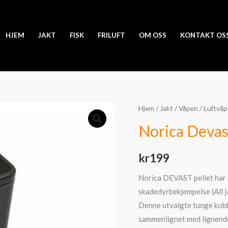
HJEM
JAKT
FISK
FRILUFT
OM OSS
KONTAKT OS
Hjem
/
Jakt
/
Våpen
/
Luftvå
Norica Devas
kr
199
Norica DEVAST pellet har b
skadedyrbekjempelse (All j
Denne utvalgte tunge kob
sammenlignet med lignende