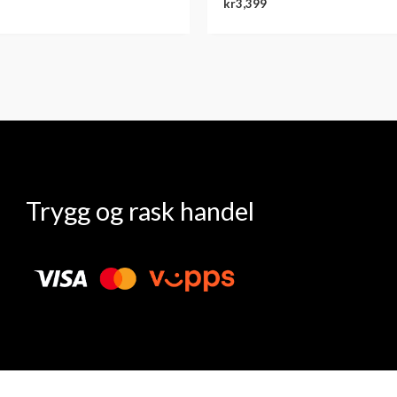
kr
3,399
Trygg og rask handel