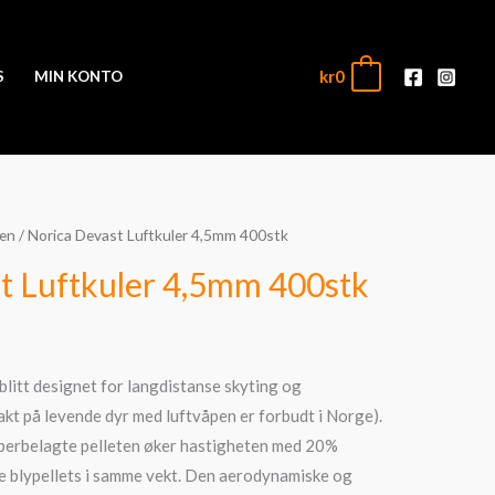
kr
0
0
S
MIN KONTO
pen
/ Norica Devast Luftkuler 4,5mm 400stk
t Luftkuler 4,5mm 400stk
litt designet for langdistanse skyting og
akt på levende dyr med luftvåpen er forbudt i Norge).
berbelagte pelleten øker hastigheten med 20%
 blypellets i samme vekt. Den aerodynamiske og