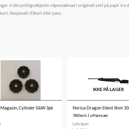
nger vi din politigodkjente våpensøknad i originalt sett på papir tre d
kort, Nasjonalt IDkort eller pass.
IKKE PÅ LAGER
Magasin, Cylinder S&W 3pk
Norica Dragon Silent Shot 3
380m/s Luftgevær
n
Luftvåpen