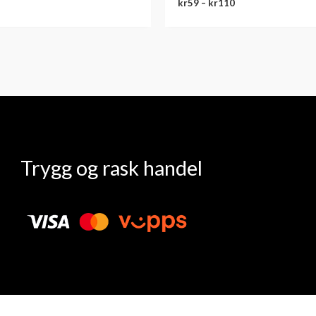
kr
59
–
kr
110
Trygg og rask handel