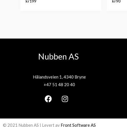
kr
199
kr
90
Nubben AS
Hålandsveien 1, 4340 Bryne
+47 51 48 20 40
F
I
a
n
c
s
e
t
© 2021 Nubben AS | Levert av
Front Software AS