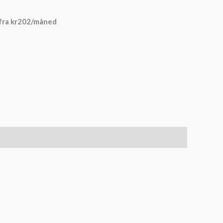
fra
kr
202
/måned