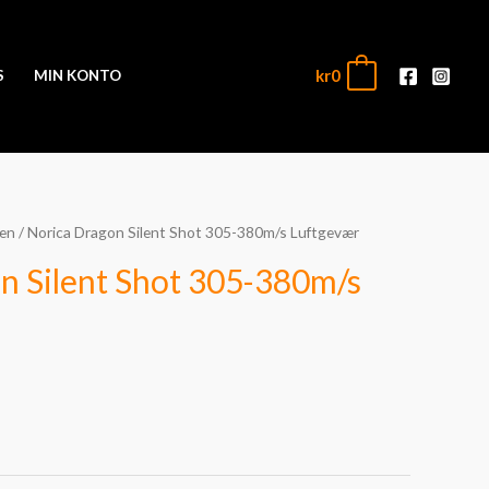
kr
0
0
S
MIN KONTO
pen
/ Norica Dragon Silent Shot 305-380m/s Luftgevær
n Silent Shot 305-380m/s