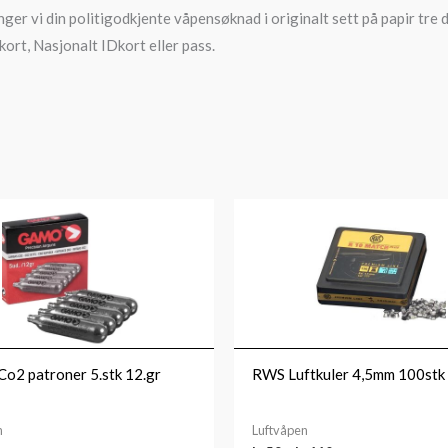
nger vi din politigodkjente våpensøknad i originalt sett på papir tre d
kort, Nasjonalt IDkort eller pass.
Prisområde:
kr59
til
kr110
2 patroner 5.stk 12.gr
RWS Luftkuler 4,5mm 100stk
n
Luftvåpen