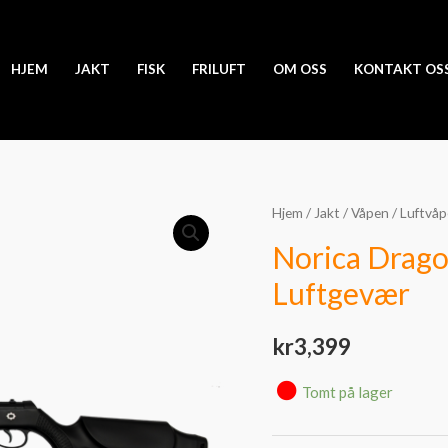
HJEM
JAKT
FISK
FRILUFT
OM OSS
KONTAKT OS
Hjem
/
Jakt
/
Våpen
/
Luftvå
Norica Drago
Luftgevær
kr
3,399
Tomt på lager