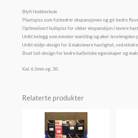
Blyfri kobberkule
Plastspiss som forbedrer ekspansjonen og gir bedre fly
Optimalisert hullspiss for sikker ekspanskjon i lavere has
Unikt belegg som minsker mantling og øker levelengden p
Unikt midje-design for å maksimere hastighet, ved mindr
Boat tail-design for bedre ballistiske egenskaper og maks
Kal. 6,5mm og .30.
Relaterte produkter
Prisområde:
kr325
til
kr3,180