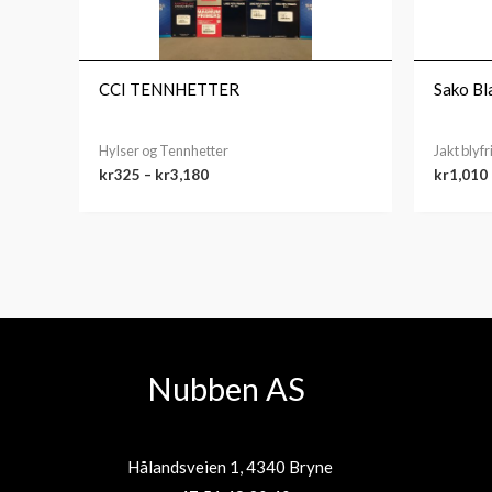
CCI TENNHETTER
Sako Bl
Hylser og Tennhetter
Jakt blyfr
kr
325
–
kr
3,180
kr
1,010
Nubben AS
Hålandsveien 1, 4340 Bryne