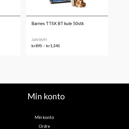
Barnes TTSX BT kule 50stk
Jakt blyfri
kr
895
–
kr
1,345
Min konto
Min konto
Ordre