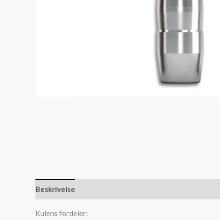
Beskrivelse
Slik kjøper du ammunisjon
Kulens fordeler: