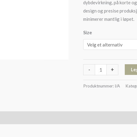
dybdevirkning, på korte og 
design og presise produks
minimerer mantlig i løpet.
Size
-
+
Le
Produktnummer:
I/A
Kateg