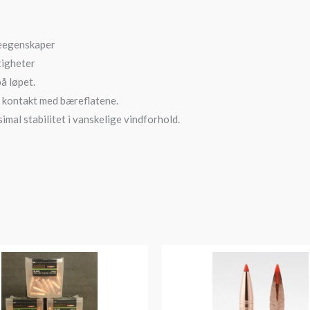
veegenskaper
tigheter
å løpet.
e kontakt med bæreflatene.
imal stabilitet i vanskelige vindforhold.
Prisområde:
Prisområde:
kr1,010
kr395
til
til
kr1,449
kr904