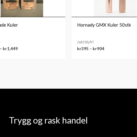
ade Kuler
Hornady GMX Kuler 50stk
i
Jakt blyfri
–
kr
1,449
kr
395
–
kr
904
Trygg og rask handel