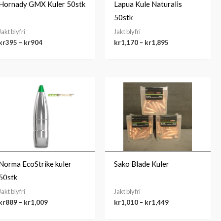
Hornady GMX Kuler 50stk
Lapua Kule Naturalis
50stk
Jakt blyfri
Jakt blyfri
kr
395
–
kr
904
kr
1,170
–
kr
1,895
Prisområde:
Prisområde:
kr889
kr1,010
til
til
kr1,009
kr1,449
Norma EcoStrike kuler
Sako Blade Kuler
50stk
Jakt blyfri
Jakt blyfri
kr
889
–
kr
1,009
kr
1,010
–
kr
1,449