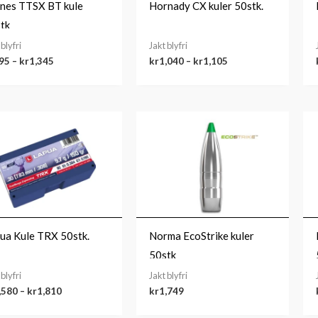
nes TTSX BT kule
Hornady CX kuler 50stk.
tk
 blyfri
Jakt blyfri
95
–
kr
1,345
kr
1,040
–
kr
1,105
Prisområde:
kr1,580
til
kr1,810
ua Kule TRX 50stk.
Norma EcoStrike kuler
50stk
 blyfri
Jakt blyfri
,580
–
kr
1,810
kr
1,749