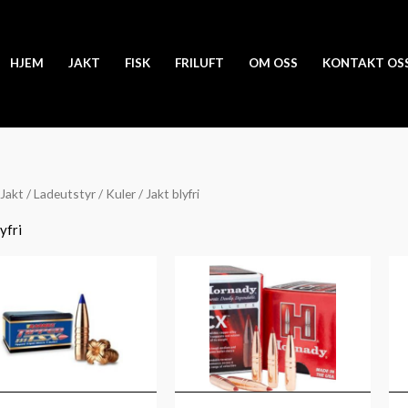
HJEM
JAKT
FISK
FRILUFT
OM OSS
KONTAKT OS
Jakt
/
Ladeutstyr
/
Kuler
/ Jakt blyfri
yfri
Prisområde:
Prisområde:
kr895
kr1,040
til
til
kr1,345
kr1,105