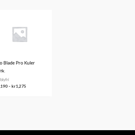
Prisområde:
kr1,190
til
kr1,275
o Blade Pro Kuler
tk.
 blyfri
,190
–
kr
1,275