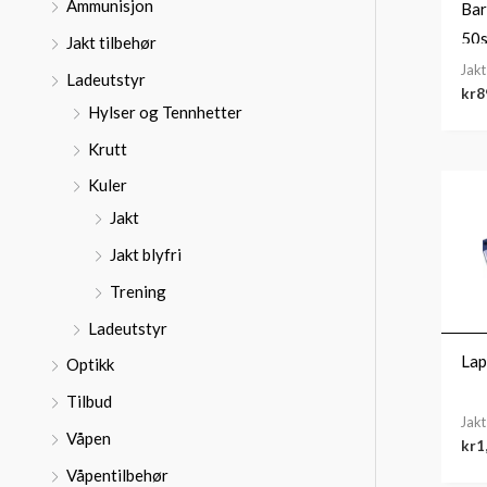
Ammunisjon
:
Bar
50s
Jakt tilbehør
Jakt
Ladeutstyr
kr
8
Hylser og Tennhetter
Krutt
Kuler
Jakt
Jakt blyfri
Trening
Ladeutstyr
Lap
Optikk
Tilbud
Jakt
Våpen
kr
1
Våpentilbehør