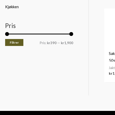
Kjøkken
Pris
Filtrer
Pris:
kr390
—
kr1,900
Sak
50s
Jakt
kr
1