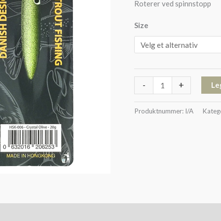
Roterer ved spinnstopp
Size
-
+
Le
Produktnummer:
I/A
Kateg