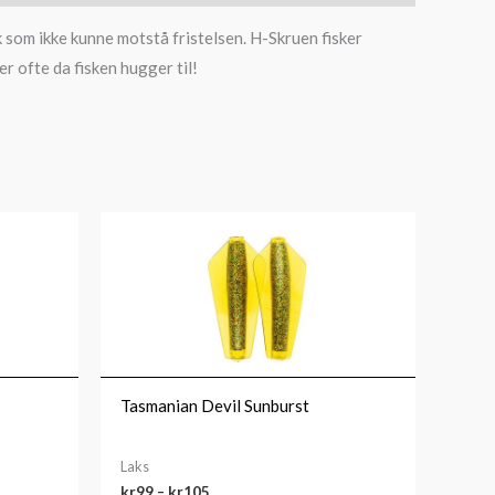
k som ikke kunne motstå fristelsen. H-Skruen fisker
r ofte da fisken hugger til!
Prisområde:
kr99
til
kr105
Tasmanian Devil Sunburst
Laks
kr
99
–
kr
105