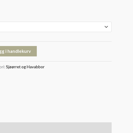
gg i handlekurv
ori:
Sjøørret og Havabbor