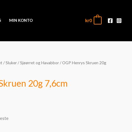
kr
0
0
S
MIN KONTO
et
/
Sluker
/
Sjøørret og Havabbor
/ OGP Henrys Skruen 20g
Skruen 20g 7,6cm
meste