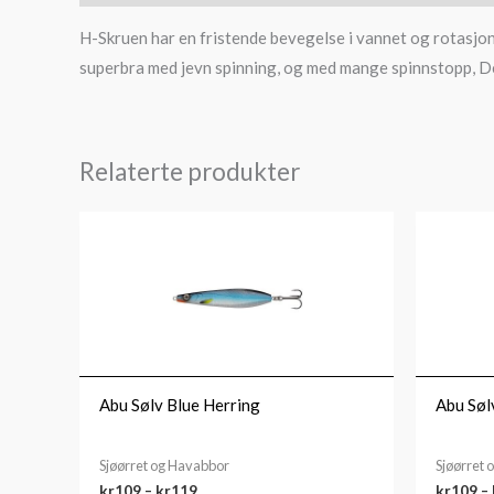
H-Skruen har en fristende bevegelse i vannet og rotasjone
superbra med jevn spinning, og med mange spinnstopp, Det
Relaterte produkter
Prisområde:
kr109
til
kr119
Abu Sølv Blue Herring
Abu Søl
Sjøørret og Havabbor
Sjøørret
kr
109
–
kr
119
kr
109
–