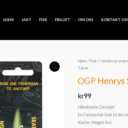
HJEM
JAKT
FISK
FRILUFT
OM OSS
KONTAKT OS
OGP
Hjem
/
Fisk
/
I enden av snør
7,6cm
Henrys
Skruen
OGP Henrys 
20g
7,6cm
kr
99
antall
Håndmalte Detaljer
En Fantastisk Sluk til det 
Kaster Meget bra