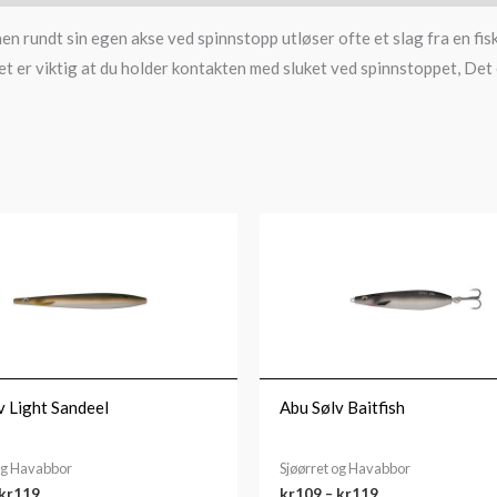
n rundt sin egen akse ved spinnstopp utløser ofte et slag fra en fis
 er viktig at du holder kontakten med sluket ved spinnstoppet, Det e
Prisområde:
Prisområde:
kr109
kr109
til
til
kr119
kr119
v Light Sandeel
Abu Sølv Baitfish
 og Havabbor
Sjøørret og Havabbor
kr
119
kr
109
–
kr
119