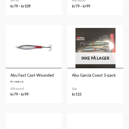
Ørret
Allround
kr
79
–
kr
109
kr
79
–
kr
99
Prisområde:
kr79
til
kr99
IKKE PÅ LAGER
Abu Fast Cast Wounded
Abu Garcia Coast 3-pack
Baitfish
Allround
Sjø
kr
79
–
kr
99
kr
115
Prisområde:
kr69
til
kr79