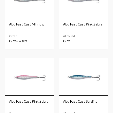
Abu Fast Cast Minnow
Abu Fast Cast Pink Zebra
Ørret
Allround
kr
79
–
kr
109
kr
79
Prisområde:
Prisområde:
kr79
kr79
til
til
kr109
kr99
Abu Fast Cast Pink Zebra
Abu Fast Cast Sardine