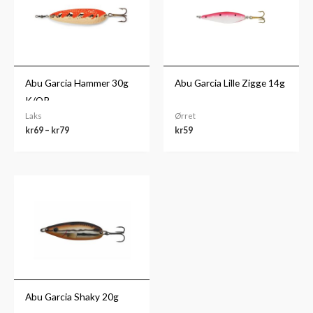
Abu Garcia Hammer 30g
Abu Garcia Lille Zigge 14g
K/OR
Laks
Ørret
kr
69
–
kr
79
kr
59
Abu Garcia Shaky 20g