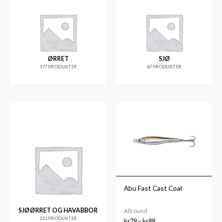
ØRRET
SJØ
177 PRODUKTER
67 PRODUKTER
Prisområde:
kr79
til
kr99
Abu Fast Cast Coal
SJØØRRET OG HAVABBOR
Allround
213 PRODUKTER
kr
79
–
kr
99