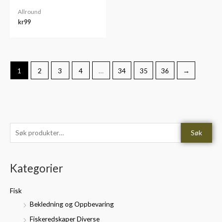
Allround
kr
99
1
2
3
4
…
34
35
36
→
S
M
M
Søk
ø
i
a
k
n
k
Kategorier
e
.
s
t
p
p
Fisk
t
r
r
Bekledning og Oppbevaring
e
i
i
Fiskeredskaper Diverse