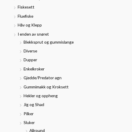
r
s
s
Fiskesett
:
Fluefiske
Håv og Klepp
I enden av snøret
Blekksprut og gummislange
Diverse
Dupper
Enkelkroker
Gjedde/Predator agn
Gummimakk og Kroksett
Hekler og oppheng
Jig og Shad
Pilker
Sluker
Allround