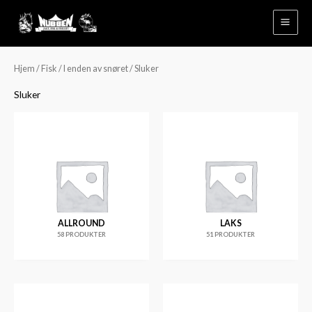
Hopp
rett
til
innholdet
Hjem
/
Fisk
/
I enden av snøret
/ Sluker
Sluker
ALLROUND
LAKS
58 PRODUKTER
51 PRODUKTER