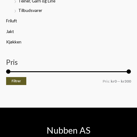
Teiner, Garn og Line
Tilbudsvarer
Friluft
Jakt
Kjøkken
Pris
Filtrer
Pris:
kr0
—
kr300
Nubben AS