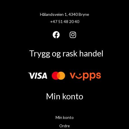
Hålandsveien 1, 4340 Bryne
+47 51 48 20 40
F
I
a
n
Trygg og rask handel
c
s
e
t
b
a
o
g
o
r
k
a
Min konto
m
Min konto
Ordre