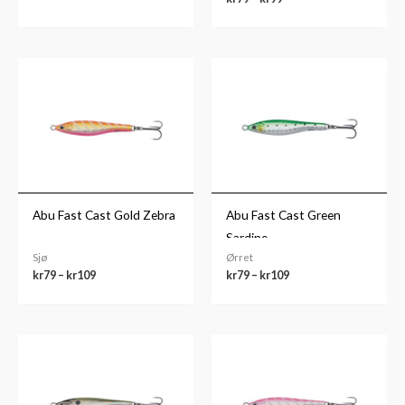
Prisområde:
Prisområde:
kr79
kr79
til
til
kr109
kr109
Abu Fast Cast Gold Zebra
Abu Fast Cast Green
Sardine
Sjø
Ørret
kr
79
–
kr
109
kr
79
–
kr
109
Prisområde:
kr79
til
kr109