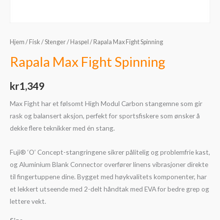
Hjem
/
Fisk
/
Stenger
/
Haspel
/ Rapala Max Fight Spinning
Rapala Max Fight Spinning
kr
1,349
Max Fight har et følsomt High Modul Carbon stangemne som gir
rask og balansert aksjon, perfekt for sportsfiskere som ønsker å
dekke flere teknikker med én stang.
Fuji® ‘O’ Concept-stangringene sikrer pålitelig og problemfrie kast,
og Aluminium Blank Connector overfører linens vibrasjoner direkte
til fingertuppene dine. Bygget med høykvalitets komponenter, har
et lekkert utseende med 2-delt håndtak med EVA for bedre grep og
lettere vekt.