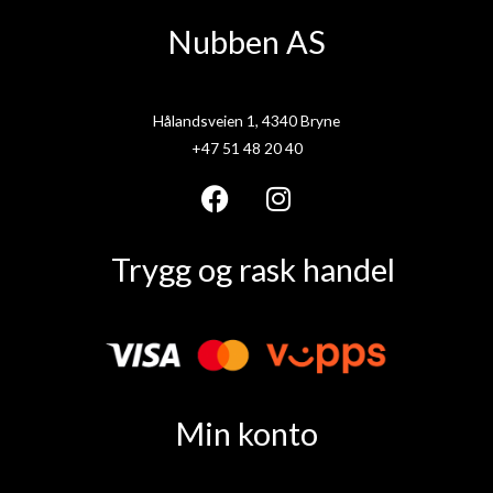
Nubben AS
Hålandsveien 1, 4340 Bryne
+47 51 48 20 40
F
I
a
n
Trygg og rask handel
c
s
e
t
b
a
o
g
o
r
k
a
Min konto
m