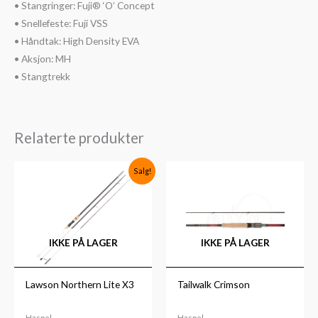
• Stangringer: Fuji® ‘O’ Concept
• Snellefeste: Fuji VSS
• Håndtak: High Density EVA
• Aksjon: MH
• Stangtrekk
Relaterte produkter
Opprinnelig
Nåværende
Prisområde:
Salg!
pris
pris
kr3,199
var:
er:
til
kr1,999.
kr1,499.
kr3,699
IKKE PÅ LAGER
IKKE PÅ LAGER
Lawson Northern Lite X3
Tailwalk Crimson
Haspel
Haspel