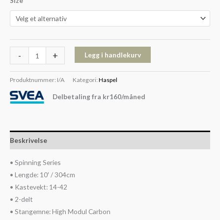
Size
-
+
Legg i handlekurv
Produktnummer:
I/A
Kategori:
Haspel
Delbetaling fra
kr
160
/måned
Beskrivelse
• Spinning Series
• Lengde: 10′ / 304cm
• Kastevekt: 14-42
• 2-delt
• Stangemne: High Modul Carbon