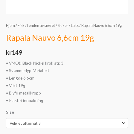
Hjem
/
Fisk
/
I enden av snøret
/
Sluker
/
Laks
/ Rapala Nauvo 6,6cm 19g
Rapala Nauvo 6,6cm 19g
kr
149
• VMC® Black Nickel krok str. 3
• Svømmedyp: Variabelt
• Lengde 6,6cm
• Vekt 19g
• Blyfri metallkropp
• Plastfri innpakning
Size