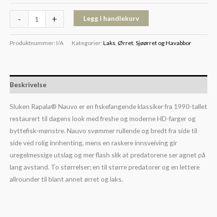
-
+
Legg i handlekurv
Produktnummer:
I/A
Kategorier:
Laks
,
Ørret
,
Sjøørret og Havabbor
Beskrivelse
Sluken Rapala® Nauvo er en fiskefangende klassiker fra 1990-tallet
restaurert til dagens look med freshe og moderne HD-farger og
byttefisk-mønstre. Nauvo svømmer rullende og bredt fra side til
side ved rolig innhenting, mens en raskere innsveiving gir
uregelmessige utslag og mer flash slik at predatorene ser agnet på
lang avstand. To størrelser; en til større predatorer og en lettere
allrounder til blant annet ørret og laks.