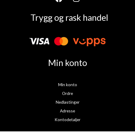
F
I
a
n
Trygg og rask handel
c
s
e
t
b
a
o
g
o
r
k
a
Min konto
m
Min konto
Ordre
Nedlastinger
Adresse
Kontodetaljer