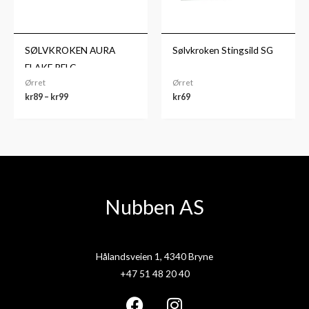
SØLVKROKEN AURA
Sølvkroken Stingsild SG
FLAKE RFLC
Ørret
Ørret
kr
89
–
kr
99
kr
69
Nubben AS
Hålandsveien 1, 4340 Bryne
+47 51 48 20 40