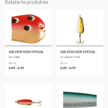
Relaterte produkter
Prisområde:
Prisområde:
kr89
kr89
til
til
kr99
kr99
SØLVKROKEN SPESIAL
SØLVKROKEN SPESIAL
42 CRD
CLASSIC T/FL
Ørret
Ørret
kr
89
–
kr
99
kr
89
–
kr
99
Prisområde:
kr89
til
kr99