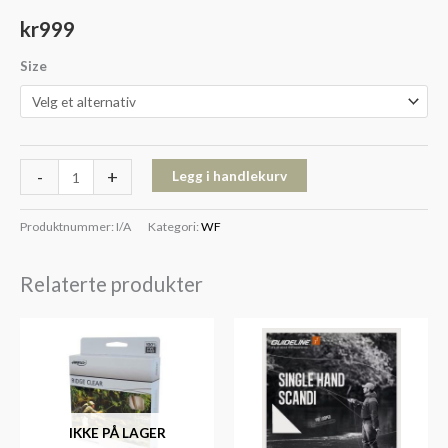
kr
999
Size
-
+
Legg i handlekurv
Produktnummer:
I/A
Kategori:
WF
Relaterte produkter
IKKE PÅ LAGER