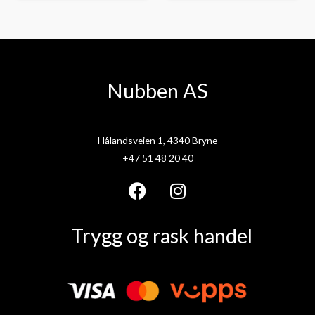
Nubben AS
Hålandsveien 1, 4340 Bryne
+47 51 48 20 40
F
I
a
n
Trygg og rask handel
c
s
e
t
b
a
o
g
o
r