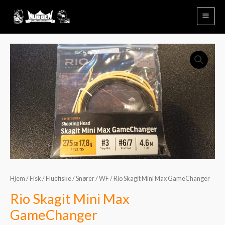
Hopp
rett
til
innholdet
Rio
Skagit
Mini
Max
GameChanger
antall
Hjem
/
Fisk
/
Fluefiske
/
Snører
/
WF
/ Rio Skagit Mini Max GameChanger
Rio Skagit Mini Max
GameChanger