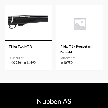
Prisområde:
kr10,750
til
kr11,490
Tikka T1x MTR
Tikka T1x Roughtech
Emerald
Salongrifler
Salongrifler
kr
10,750
–
kr
11,490
kr
10,750
Nubben AS