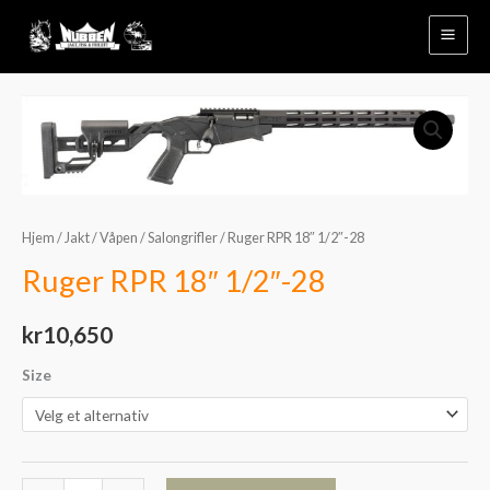
Hopp
rett
til
innholdet
Ruger
RPR
18"
1/2"-28
antall
Hjem
/
Jakt
/
Våpen
/
Salongrifler
/ Ruger RPR 18″ 1/2″-28
Ruger RPR 18″ 1/2″-28
kr
10,650
Size