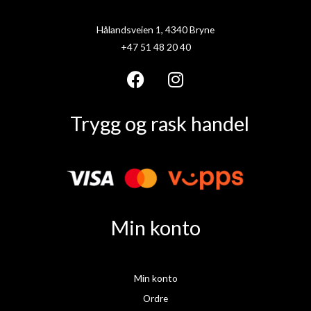
Hålandsveien 1, 4340 Bryne
+47 51 48 20 40
F
I
a
n
Trygg og rask handel
c
s
e
t
b
a
o
g
o
r
k
a
Min konto
m
Min konto
Ordre