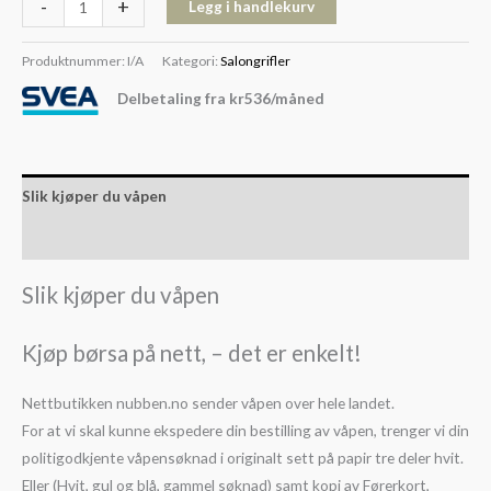
-
+
Legg i handlekurv
Produktnummer:
I/A
Kategori:
Salongrifler
Delbetaling fra
kr
536
/måned
Slik kjøper du våpen
Slik kjøper du ammunisjon
Slik kjøper du våpen
Kjøp børsa på nett, – det er enkelt!
Nettbutikken nubben.no sender våpen over hele landet.
For at vi skal kunne ekspedere din bestilling av våpen, trenger vi din
politigodkjente våpensøknad i originalt sett på papir tre deler hvit.
Eller (Hvit, gul og blå, gammel søknad) samt kopi av Førerkort,