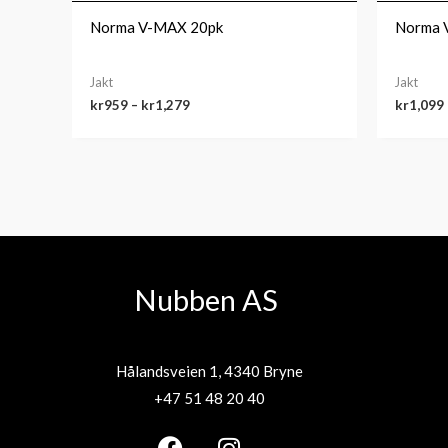
Norma V-MAX 20pk
Norma V
Jakt
Jakt
kr
959
–
kr
1,279
kr
1,099
Nubben AS
Hålandsveien 1, 4340 Bryne
+47 51 48 20 40