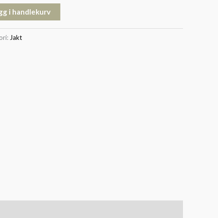
gg i handlekurv
ori:
Jakt