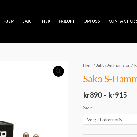
HJEM
JAKT
FISK
FRILUFT
OM OSS
KONTAKT OS
Sako
Hjem
/
Jakt
/
Ammunisjon
/
R
Pri
S-
Sako S-Hamm
kr
Hammerhead
SP
til
kr
890
–
kr
915
antall
kr
Size