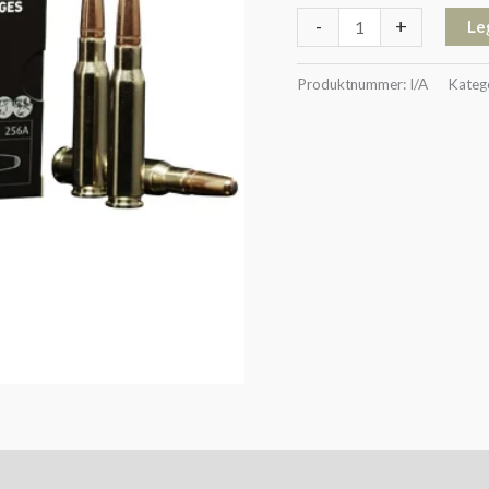
-
+
Le
Produktnummer:
I/A
Kateg