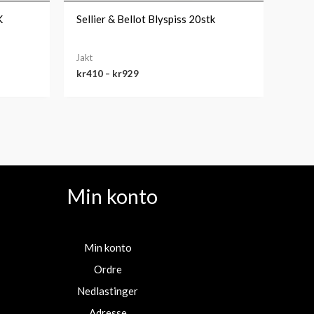
K
Sellier & Bellot Blyspiss 20stk
Jakt
kr
410
–
kr
929
Min konto
Min konto
Ordre
Nedlastinger
Adresse