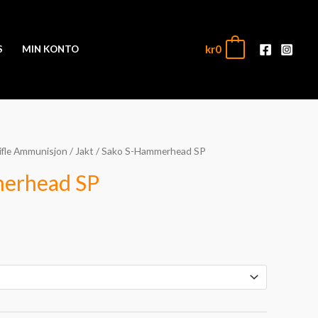
kr
0
0
S
MIN KONTO
ifle Ammunisjon
/
Jakt
/ Sako S-Hammerhead SP
sområde:
erhead SP
890
915