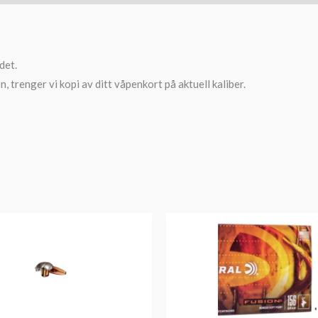
det.
, trenger vi kopi av ditt våpenkort på aktuell kaliber.
Prisområde:
kr769
til
kr1,399