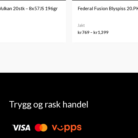
ulkan 20stk – 8x57JS 196gr
Federal Fusion Blyspiss 20.P
Jakt
kr
769
–
kr
1,399
Trygg og rask handel