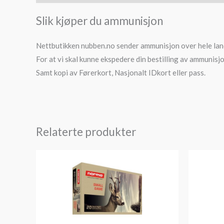
Slik kjøper du ammunisjon
Nettbutikken nubben.no sender ammunisjon over hele lan
For at vi skal kunne ekspedere din bestilling av ammunisjon
Samt kopi av Førerkort, Nasjonalt IDkort eller pass.
Relaterte produkter
Prisområde:
kr959
til
kr1,279