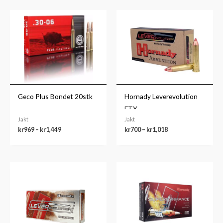
Prisområde:
Prisområde:
kr969
kr700
til
til
kr1,449
kr1,018
Geco Plus Bondet 20stk
Hornady Leverevolution
FTX
Jakt
Jakt
kr
969
–
kr
1,449
kr
700
–
kr
1,018
Prisområde:
kr582
til
kr854