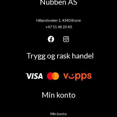
Nubben AS
Hålandsveien 1, 4340 Bryne
+47 51 48 20 40
F
I
a
n
Trygg og rask handel
c
s
e
t
b
a
o
g
o
r
k
a
Min konto
m
Min konto