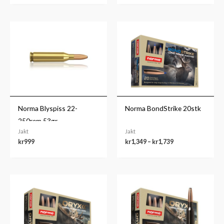
Prisområde:
kr1,349
til
kr1,739
Norma Blyspiss 22-
Norma BondStrike 20stk
250rem 53gr
Jakt
Jakt
kr
999
kr
1,349
–
kr
1,739
Prisområde:
Prisområde:
kr969
kr1,399
til
til
kr2,679
kr1,719