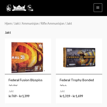
Hopp
rett
til
innholdet
Hjem
/
Jakt
/
Ammunisjon
/
Rifle Ammunisjon
/ Jakt
Jakt
Prisområde:
Prisområde:
kr769
kr1,319
til
til
kr1,399
kr1,699
Federal Fusion Blyspiss
Federal Trophy Bonded
20.PK
20sk.
Jakt
Jakt
kr
769
–
kr
1,399
kr
1,319
–
kr
1,699