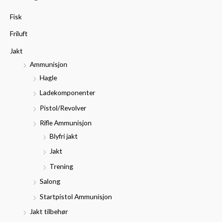
t
p
p
Fisk
t
r
r
Friluft
e
i
i
r
Jakt
s
s
:
Ammunisjon
Hagle
Ladekomponenter
Pistol/Revolver
Rifle Ammunisjon
Blyfri jakt
Jakt
Trening
Salong
Startpistol Ammunisjon
Jakt tilbehør