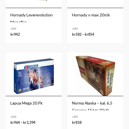
Hornady Leverevolution
Hornady v-max 20stk
Monoflex
Jakt
Jakt
kr
942
kr
582
–
kr
854
Prisområde:
kr964
til
kr1,394
Lapua Mega 20.Pk
Norma Alaska – kal. 6,5
Carcano 156gr 20stk
Jakt
Jakt
kr
964
–
kr
1,394
kr
818