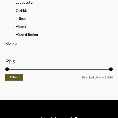
Ladeutstyr
Optikk
Tilbud
Våpen
Våpentilbehør
Kjøkken
Pris
Filtrer
Pris:
kr410
—
kr2,680