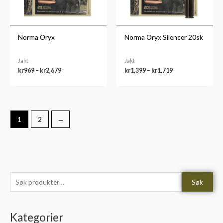
Norma Oryx
Norma Oryx Silencer 20sk
Jakt
Jakt
kr
969
–
kr
2,679
kr
1,399
–
kr
1,719
1
2
→
S
M
M
Søk
ø
i
a
k
n
k
Kategorier
e
.
s