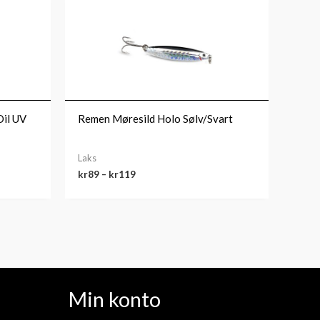
kr89
til
kr119
Oil UV
Remen Møresild Holo Sølv/Svart
Laks
kr
89
–
kr
119
Min konto