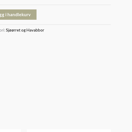
gg i handlekurv
ori:
Sjøørret og Havabbor
Prisområde: