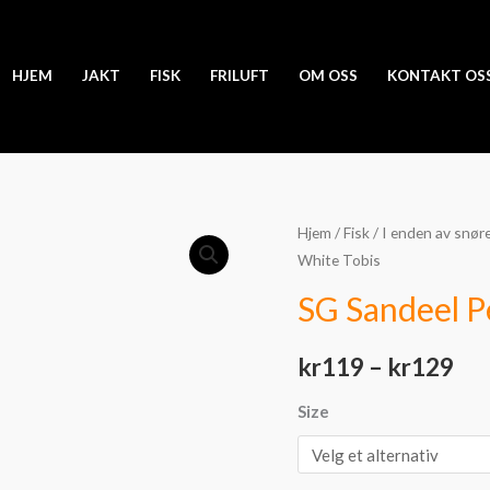
HJEM
JAKT
FISK
FRILUFT
OM OSS
KONTAKT OS
SG
Hjem
/
Fisk
/
I enden av snør
Pri
White Tobis
Sandeel
kr
Pencil
SG Sandeel P
Matt
til
White
kr
119
–
kr
129
kr
Tobis
antall
Size