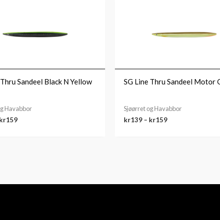
kr139
kr139
til
til
kr159
kr159
 Thru Sandeel Black N Yellow
SG Line Thru Sandeel Motor 
 og Havabbor
Sjøørret og Havabbor
kr
159
kr
139
–
kr
159