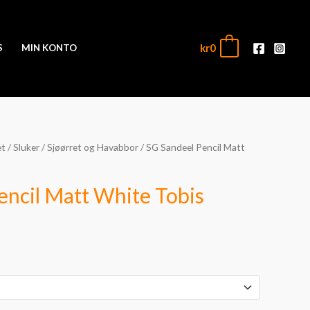
kr
0
0
S
MIN KONTO
et
/
Sluker
/
Sjøørret og Havabbor
/ SG Sandeel Pencil Matt
sområde:
119
encil Matt White Tobis
129