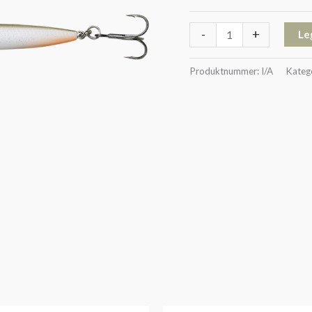
-
+
Le
Produktnummer:
I/A
Kateg
Prisområde:
Prisområde: