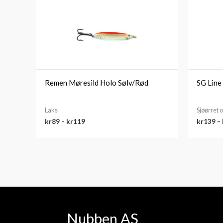
kr89
til
kr119
Remen Møresild Holo Sølv/Rød
SG Line
Laks
Sjøørret
kr
89
–
kr
119
kr
139
–
Nubben AS