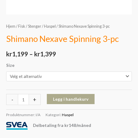
Hjem
/
Fisk
/
Stenger
/
Haspel
/ Shimano Nexave Spinning 3-pc
Shimano Nexave Spinning 3-pc
kr
1,199
–
kr
1,399
Size
-
+
Legg i handlekurv
Produktnummer:
I/A
Kategori:
Haspel
Delbetaling fra
kr
148
/måned