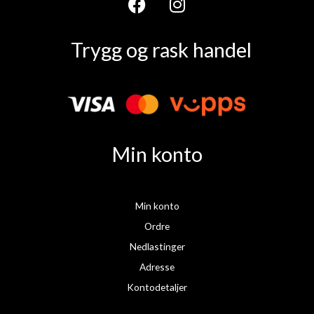
F
I
a
n
Trygg og rask handel
c
s
e
t
b
a
o
g
o
r
k
a
Min konto
m
Min konto
Ordre
Nedlastinger
Adresse
Kontodetaljer