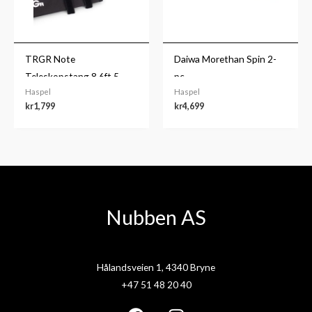
TRGR Note
Daiwa Morethan Spin 2-
Teleskopstang 8,6ft 5-
pc
Haspel
Haspel
21g
kr
1,799
kr
4,699
Nubben AS
Hålandsveien 1, 4340 Bryne
+47 51 48 20 40