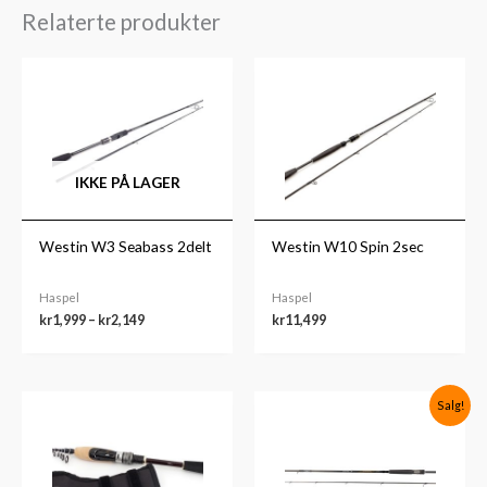
Relaterte produkter
Prisområde:
kr1,999
til
kr2,149
IKKE PÅ LAGER
Westin W3 Seabass 2delt
Westin W10 Spin 2sec
Haspel
Haspel
kr
1,999
–
kr
2,149
kr
11,499
Salg!