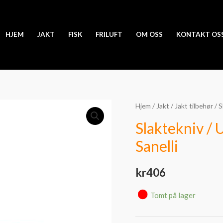
HJEM
JAKT
FISK
FRILUFT
OM OSS
KONTAKT OS
Hjem
/
Jakt
/
Jakt tilbehør
/
S
Slaktekniv / 
Sanelli
kr
406
Tomt på lager