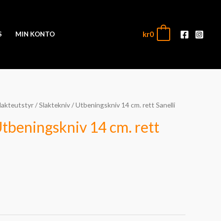
kr
0
0
S
MIN KONTO
lakteutstyr
/ Slaktekniv / Utbeningskniv 14 cm. rett Sanelli
Utbeningskniv 14 cm. rett