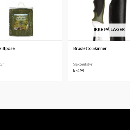
IKKE PÅ LAGER
iltpose
Brusletto Skinner
tyr
Slakteutstyr
kr
499