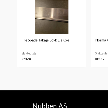
Tre Spade Takaje Lokk Deluxe
Norma V
Slakteutstyr
Slakteuts
kr
420
kr
349
Nubben AS