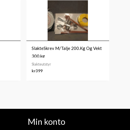
SlakteSkrev M/Talje 200.Kg Og Vekt
300.kg
Slakteutstyr
kr
399
Min konto