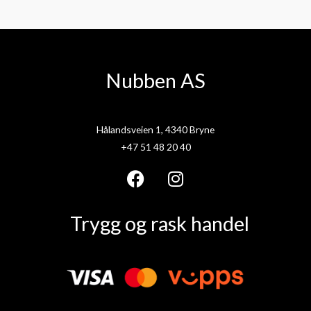
Nubben AS
Hålandsveien 1, 4340 Bryne
+47 51 48 20 40
F
I
a
n
Trygg og rask handel
c
s
e
t
b
a
o
g
o
r