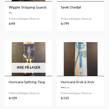
Wiggler Stripping Guards
Søvik Oterfjøl
3p
Fiskeredskaper Diverse
Fiskeredskaper Diverse
kr
49
kr
799
IKKE PÅ LAGER
Hurricane Splitring Tang
Hurricane Krok & Kniv
Sliper
Fiskeredskaper Diverse
Fiskeredskaper Diverse
kr
139
kr
115