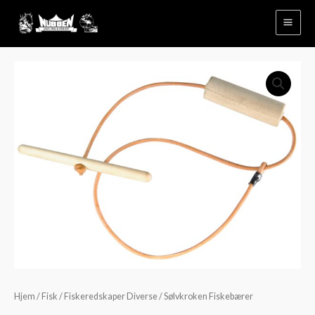
Hopp
rett
til
innholdet
Sølvkroken
Fiskebærer
antall
Hjem
/
Fisk
/
Fiskeredskaper Diverse
/ Sølvkroken Fiskebærer