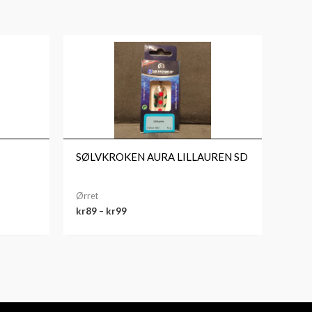
Prisområde:
kr89
til
kr99
SØLVKROKEN AURA LILLAUREN SD
Ørret
kr
89
–
kr
99