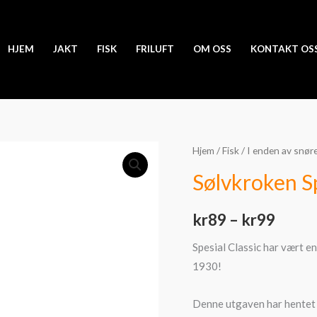
HJEM
JAKT
FISK
FRILUFT
OM OSS
KONTAKT OS
Sølvkroken
Hjem
/
Fisk
/
I enden av snør
Priso
Spesial
Sølvkroken Sp
kr89
Classic
Zebra
til
kr
89
–
kr
99
C/R
kr99
antall
Spesial Classic har vært en
1930!
Denne utgaven har hentet i