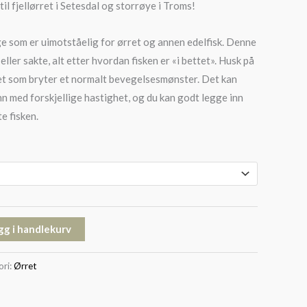
til fjellørret i Setesdal og storrøye i Troms!
ge som er uimotståelig for ørret og annen edelfisk. Denne
eller sakte, alt etter hvordan fisken er «i bettet». Husk på
det som bryter et normalt bevegelsesmønster. Det kan
nn med forskjellige hastighet, og du kan godt legge inn
e fisken.
gg i handlekurv
ori:
Ørret