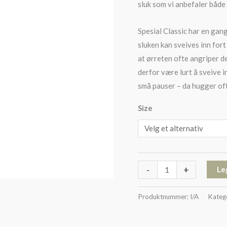
sluk som vi anbefaler både 
Spesial Classic har en gan
sluken kan sveives inn fort 
at ørreten ofte angriper 
derfor være lurt å sveive i
små pauser – da hugger oft
Size
-
+
Le
Produktnummer:
I/A
Kateg