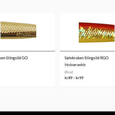
Prisområde:
kr89
til
kr99
ken Stingsild GO
Sølvkroken Stingsild RGO
Holographic
Ørret
kr
89
–
kr
99