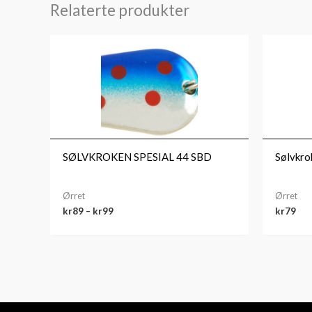
Relaterte produkter
Prisområde:
kr89
til
kr99
SØLVKROKEN SPESIAL 44 SBD
Sølvkro
Ørret
Ørret
kr
89
–
kr
99
kr
79