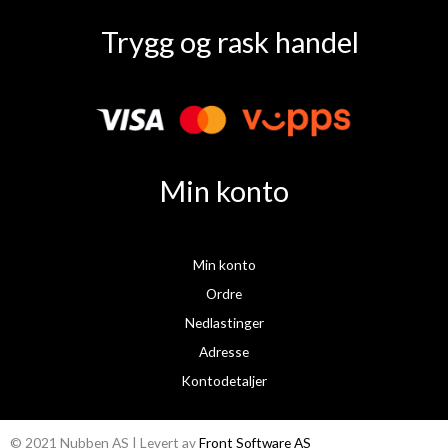
a
n
Trygg og rask handel
c
s
e
t
b
a
o
g
o
r
k
a
Min konto
m
Min konto
Ordre
Nedlastinger
Adresse
Kontodetaljer
© 2021 Nubben AS | Levert av
Front Software AS