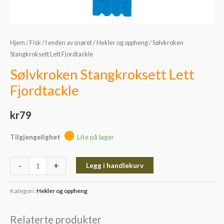
Hjem
/
Fisk
/
I enden av snøret
/
Hekler og oppheng
/ Sølvkroken
Stangkroksett Lett Fjordtackle
Sølvkroken Stangkroksett Lett
Fjordtackle
kr
79
Tilgjengelighet
Lite på lager
-
+
Legg i handlekurv
Kategori:
Hekler og oppheng
Relaterte produkter