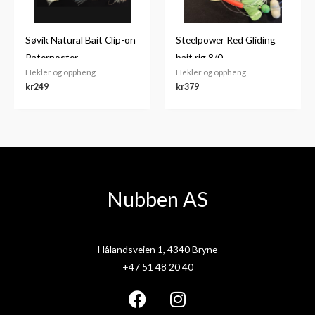
Søvik Natural Bait Clip-on
Steelpower Red Gliding
Paternoster
bait rig 8/0
Hekler og oppheng
Hekler og oppheng
kr
249
kr
379
Nubben AS
Hålandsveien 1, 4340 Bryne
+47 51 48 20 40
F
I