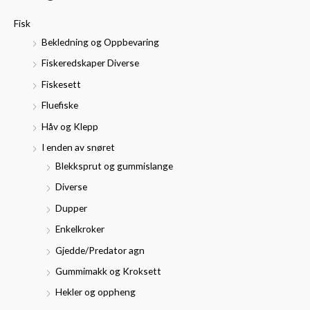
t
p
p
Fisk
t
r
r
Bekledning og Oppbevaring
e
i
i
Fiskeredskaper Diverse
r
s
s
Fiskesett
:
Fluefiske
Håv og Klepp
I enden av snøret
Blekksprut og gummislange
Diverse
Dupper
Enkelkroker
Gjedde/Predator agn
Gummimakk og Kroksett
Hekler og oppheng