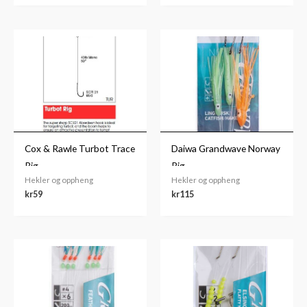
Cox & Rawle Turbot Trace
Daiwa Grandwave Norway
Rig
Rig
Hekler og oppheng
Hekler og oppheng
kr
59
kr
115