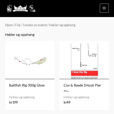
Hopp
rett
til
innholdet
Hjem
/
Fisk
/
I enden av snøret
/ Hekler og oppheng
Hekler og oppheng
Baitfish Rig 300g Glow
Cox & Rawle 1Hook Pier
Rig
Hekler og oppheng
Hekler og oppheng
kr
199
kr
49