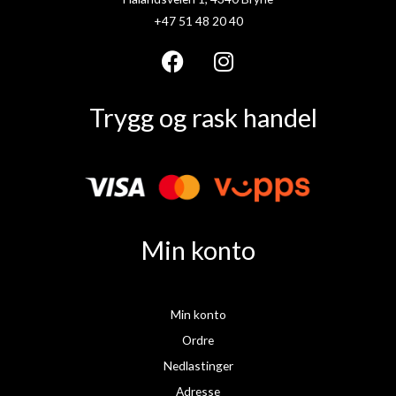
+47 51 48 20 40
F
I
a
n
Trygg og rask handel
c
s
e
t
b
a
o
g
o
r
k
a
Min konto
m
Min konto
Ordre
Nedlastinger
Adresse