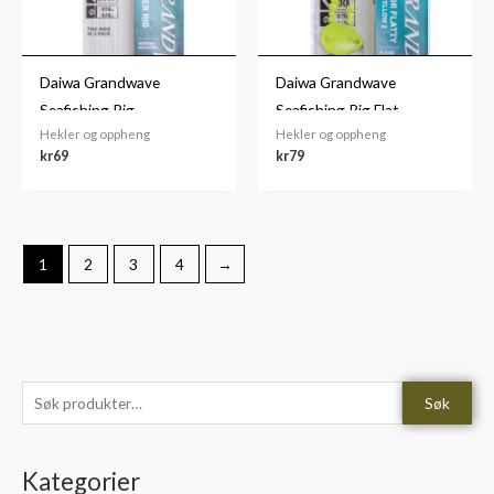
Daiwa Grandwave
Daiwa Grandwave
Seafishing Rig
Seafishing Rig Flat
Hekler og oppheng
Hekler og oppheng
kr
69
kr
79
1
2
3
4
→
S
M
M
Søk
ø
i
a
k
n
k
Kategorier
e
.
s