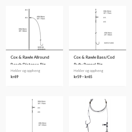
Prisområde:
kr59
til
kr65
Cox & Rawle Allround
Cox & Rawle Bass/Cod
Beach Distance Rig
Pully Pennel Rig
Hekler og oppheng
Hekler og oppheng
kr
69
kr
59
–
kr
65