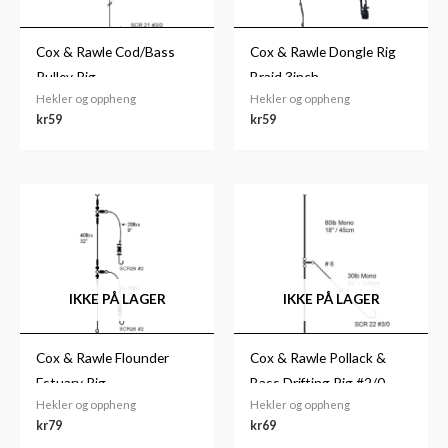
Cox & Rawle Cod/Bass
Cox & Rawle Dongle Rig
Pulley Rig
Braid 3inch
Hekler og oppheng
Hekler og oppheng
kr
59
kr
59
IKKE PÅ LAGER
IKKE PÅ LAGER
Cox & Rawle Flounder
Cox & Rawle Pollack &
Estuary Rig
Bass Drifting Rig #2/0
Hekler og oppheng
Hekler og oppheng
kr
79
kr
69