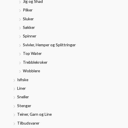
Jig og Shad
Pilker
Sluker
Søkker
Spinner
Svivler, Hemper og Splittringer
Top Water
Trebblekroker
Wobblere
Isfiske
Liner
Sneller
Stenger
Teiner, Garn og Line
Tilbudsvarer