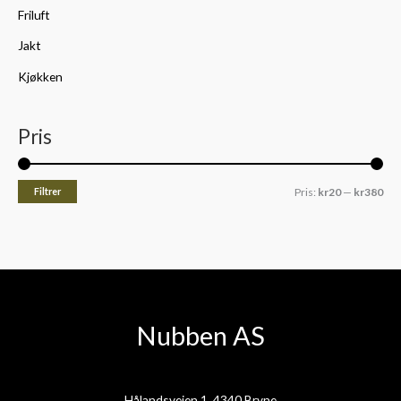
Friluft
Jakt
Kjøkken
Pris
Filtrer
Pris:
kr20
—
kr380
Nubben AS
Hålandsveien 1, 4340 Bryne