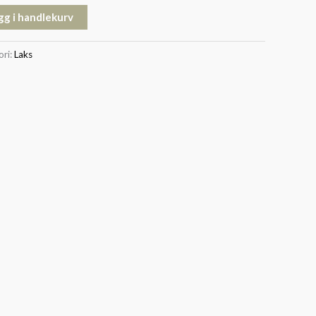
gg i handlekurv
ori:
Laks