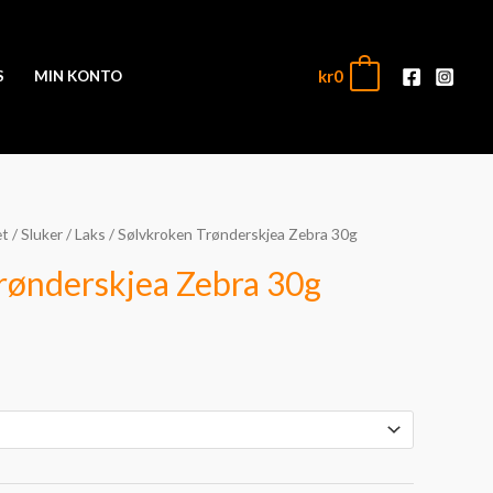
kr
0
0
S
MIN KONTO
et
/
Sluker
/
Laks
/ Sølvkroken Trønderskjea Zebra 30g
rønderskjea Zebra 30g