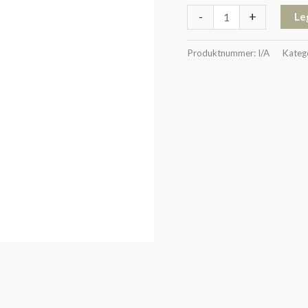
-
+
Le
Produktnummer:
I/A
Kateg