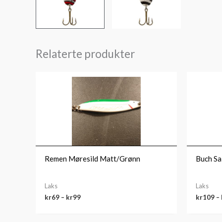
Relaterte produkter
Prisområde:
kr69
til
kr99
Remen Møresild Matt/Grønn
Buch Sa
Laks
Laks
kr
69
–
kr
99
kr
109
–