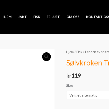
HJEM
JAKT
FISK
FRILUFT
OM OSS
KONTAKT OS
Sølvkroken
Hjem
/
Fisk
/
I enden av snør
Trønderskjea
Sølvkroken T
Zebra
30g
kr
119
antall
Size