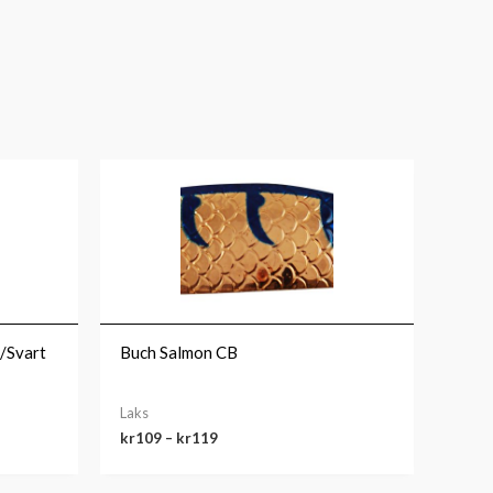
Prisområde:
kr109
til
kr119
/Svart
Buch Salmon CB
Laks
kr
109
–
kr
119