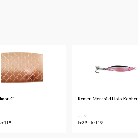
Prisområde:
Prisområde:
kr109
kr89
til
til
kr119
kr119
lmon C
Remen Møresild Holo Kobber
Laks
kr
119
kr
89
–
kr
119