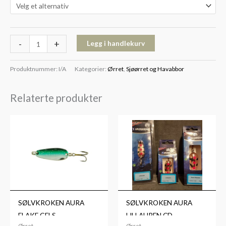
-
+
Legg i handlekurv
Produktnummer:
I/A
Kategorier:
Ørret
,
Sjøørret og Havabbor
Relaterte produkter
Prisområde:
Prisområde:
kr89
kr89
til
til
kr99
kr99
SØLVKROKEN AURA
SØLVKROKEN AURA
FLAKE GFLS
LILLAUREN CD
Ørret
Ørret