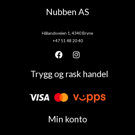
Nubben AS
Hålandsveien 1, 4340 Bryne
+47 51 48 20 40
F
I
a
n
Trygg og rask handel
c
s
e
t
b
a
o
g
o
r
k
a
Min konto
m