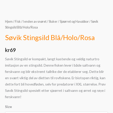
Hjem
/
Fisk
/
I enden av snøret
/
Sluker
/
Sjøørret og Havabbor
/ Søvik
Stingsild Blå/Holo/Rosa
Søvik Stingsild Blå/Holo/Rosa
kr
69
Søvik Stingsild er kompakt, langt kastende og veldig naturtro
imitasjon av en stingsild. Denne fisken lever i både saltvann og
ferskvann og blir ekstremt tallrike der de etablerer seg. Dette blir
en svært viktig del av dietten til rovfiskene. Er biotopen riktig, kan
dette fort bli hovedføden, selv for predatorer i XXL størrelse. Prøv
Søvik Stingsild spesielt etter sjøørret i saltvann og ørret og røye i
ferskvann!
Size