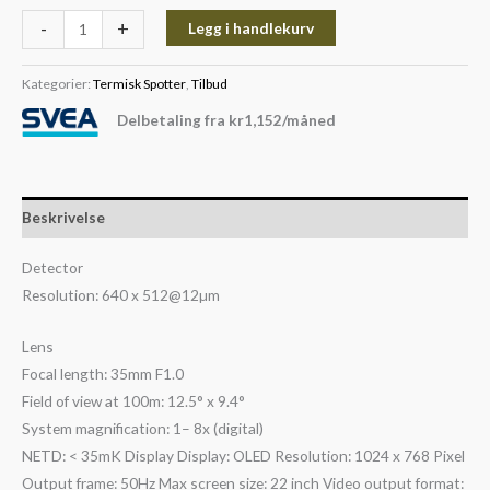
-
+
Legg i handlekurv
Kategorier:
Termisk Spotter
,
Tilbud
Delbetaling fra
kr
1,152
/måned
Beskrivelse
Detector
Resolution: 640 x 512@12µm
Lens
Focal length: 35mm F1.0
Field of view at 100m: 12.5° x 9.4°
System magnification: 1– 8x (digital)
NETD: < 35mK Display Display: OLED Resolution: 1024 x 768 Pixel
Output frame: 50Hz Max screen size: 22 inch Video output format: