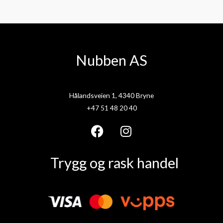
Nubben AS
Hålandsveien 1, 4340 Bryne
+47 51 48 20 40
F
I
a
n
Trygg og rask handel
c
s
e
t
b
a
o
g
o
r