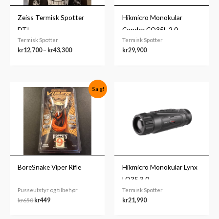
Zeiss Termisk Spotter
Hikmicro Monokular
DTI
Condor CQ35L 2.0
Termisk Spotter
Termisk Spotter
kr
12,700
–
kr
43,300
kr
29,900
Opprinnelig
Nåværende
Salg!
pris
pris
var:
er:
kr650.
kr449.
BoreSnake Viper Rifle
Hikmicro Monokular Lynx
LQ35 3.0
Pusseutstyr og tilbehør
Termisk Spotter
kr
650
kr
449
kr
21,990