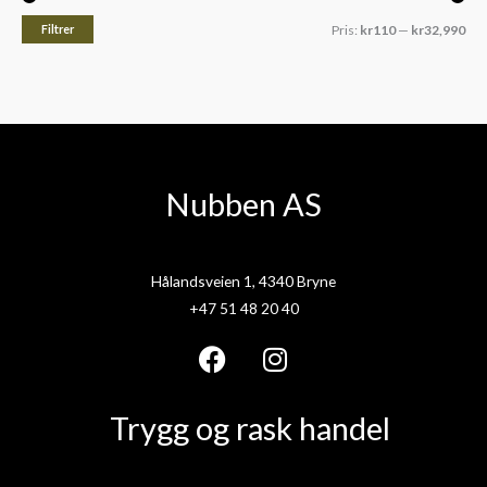
Filtrer
Pris:
kr110
—
kr32,990
Nubben AS
Hålandsveien 1, 4340 Bryne
+47 51 48 20 40
F
I
a
n
Trygg og rask handel
c
s
e
t