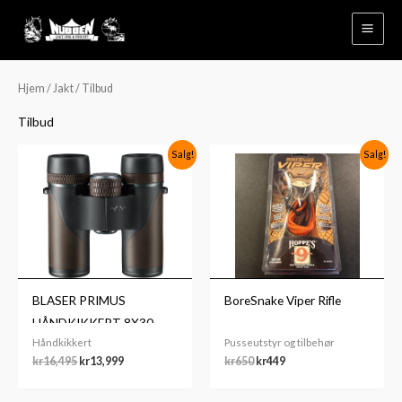
Hopp
rett
til
innholdet
Hjem
/
Jakt
/ Tilbud
Tilbud
Opprinnelig
Nåværende
Opprinnelig
Nåværende
Salg!
Salg!
pris
pris
pris
pris
var:
er:
var:
er:
kr16,495.
kr13,999.
kr650.
kr449.
BLASER PRIMUS
BoreSnake Viper Rifle
HÅNDKIKKERT 8X30
Håndkikkert
Pusseutstyr og tilbehør
kr
16,495
kr
13,999
kr
650
kr
449