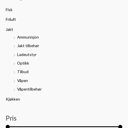
t
p
p
Fisk
t
r
r
Friluft
e
i
i
r
Jakt
s
s
:
Ammunisjon
Jakt tilbehør
Ladeutstyr
Optikk
Tilbud
Våpen
Våpentilbehør
Kjøkken
Pris