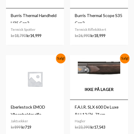
Burris Thermal Handheld
Burris Thermal Scope S35
H35 Gen2
Gen2
Termisk Spotter
Termisk Riflekikkert
kr
18,790
kr
14,999
kr
26,990
kr
18,999
Opprinnelig
Nåværende
Opprinnelig
Nåværende
Salg!
Salg!
pris
pris
pris
pris
var:
er:
var:
er:
kr899.
kr719.
kr23,390.
kr17,543.
IKKE PÅ LAGER
Eberlestock EMOD
F.A.I.R. SLX 600 De Luxe
Våpenholder rifle
R.H 12/76, 71cm
Jaktsekker
Hagler
Doppelganger
kr
899
kr
719
kr
23,390
kr
17,543