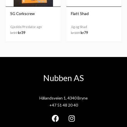
SG Corkscrew
Flatt Shad
Gjedde/Predator agn
Jig og Shad
kr
59
kr
39
kr
109
kr
79
Nubben AS
Hålandsveien 1, 4340 Bryne
+47 51 48 20 40
F
I