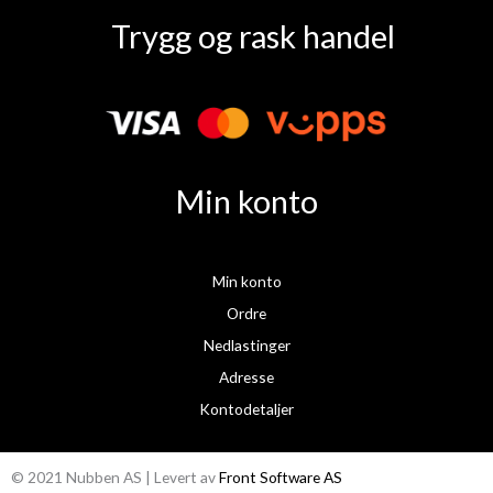
a
n
Trygg og rask handel
c
s
e
t
b
a
o
g
o
r
k
a
Min konto
m
Min konto
Ordre
Nedlastinger
Adresse
Kontodetaljer
© 2021 Nubben AS | Levert av
Front Software AS