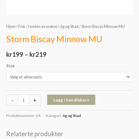
Hjem
/
Fisk
/
I enden av snøret
/
Jig og Shad
/ Storm Biscay Minnow MU
Storm Biscay Minnow MU
kr
199
–
kr
219
Size
-
+
Legg i handlekurv
Produktnummer:
I/A
Kategori:
Jig og Shad
Relaterte produkter