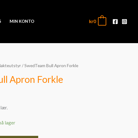
kr
0
0
S
MIN KONTO
lakteutstyr
/ SwedTeam Bull Apron Forkle
l Apron Forkle
lær.
på lager