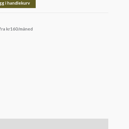
gg i handlekurv
fra
kr
160
/måned