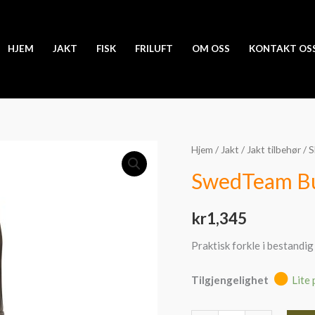
HJEM
JAKT
FISK
FRILUFT
OM OSS
KONTAKT OS
SwedTeam
Hjem
/
Jakt
/
Jakt tilbehør
/
S
Bull
SwedTeam Bul
Apron
Forkle
kr
1,345
antall
Praktisk forkle i bestandig 
Tilgjengelighet
Lite 