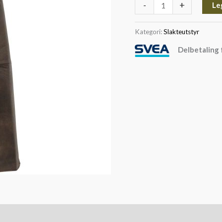
-
+
Le
Kategori:
Slakteutstyr
Delbetaling 