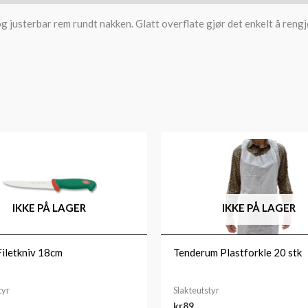
 justerbar rem rundt nakken. Glatt overflate gjør det enkelt å rengjør
IKKE PÅ LAGER
IKKE PÅ LAGER
Filetkniv 18cm
Tenderum Plastforkle 20 stk
tyr
Slakteutstyr
kr
89