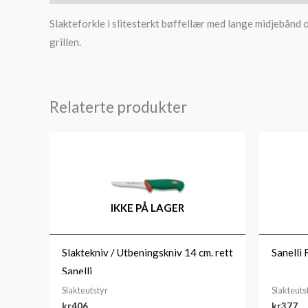
Slakteforkle i slitesterkt bøffellær med lange midjebånd og
grillen.
Relaterte produkter
IKKE PÅ LAGER
Slaktekniv / Utbeningskniv 14 cm. rett
Sanelli 
Sanelli
Slakteutstyr
Slakteuts
kr
406
kr
377