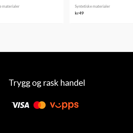
e materialer
Syntetiske materialer
kr
49
Trygg og rask handel