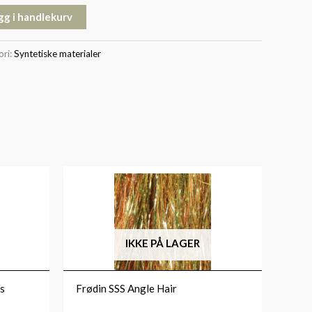
gg i handlekurv
ori:
Syntetiske materialer
IKKE PÅ LAGER
ps
Frødin SSS Angle Hair