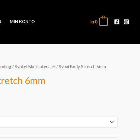
kr
0
0
S
MIN KONTO
inding
/
Syntetiske materialer
/ Sybai Body Stretch 6mm
tretch 6mm