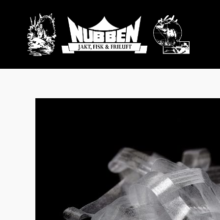
Hopp
rett
til
innholdet