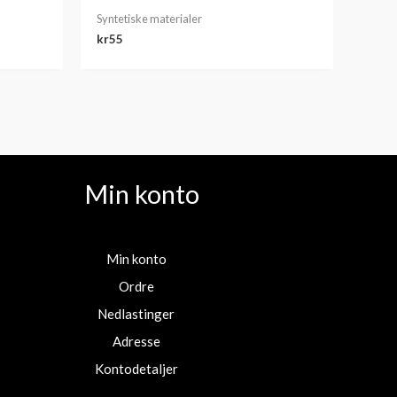
Syntetiske materialer
kr
55
Min konto
Min konto
Ordre
Nedlastinger
Adresse
Kontodetaljer