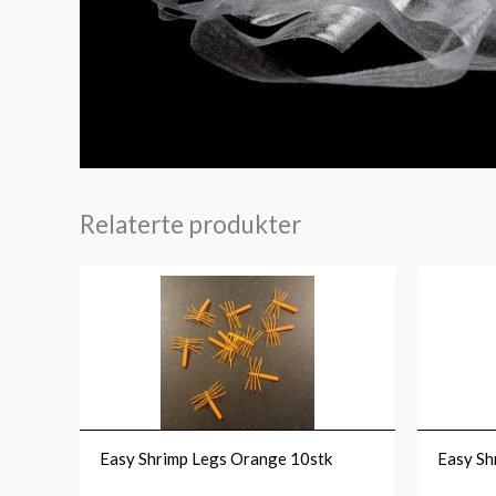
Relaterte produkter
Easy Shrimp Legs Orange 10stk
Easy Sh