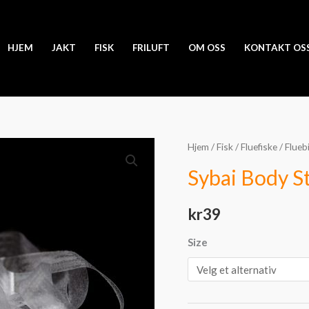
HJEM
JAKT
FISK
FRILUFT
OM OSS
KONTAKT OS
Sybai
Hjem
/
Fisk
/
Fluefiske
/
Flueb
Body
Sybai Body S
Stretch
6mm
kr
39
antall
Size