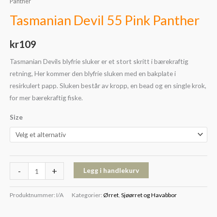
Panther
Tasmanian Devil 55 Pink Panther
kr
109
Tasmanian Devils blyfrie sluker er et stort skritt i bærekraftig
retning, Her kommer den blyfrie sluken med en bakplate i
resirkulert papp. Sluken består av kropp, en bead og en single krok,
for mer bærekraftig fiske.
Size
-
+
Legg i handlekurv
Produktnummer:
I/A
Kategorier:
Ørret
,
Sjøørret og Havabbor