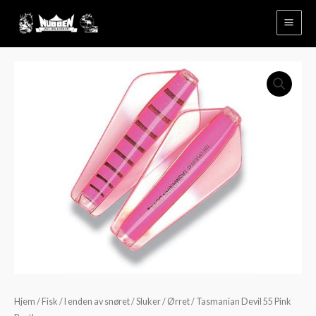
Hopp
rett
til
innholdet
Tasmanian
Devil
55
Pink
Panther
antall
Hjem
/
Fisk
/
I enden av snøret
/
Sluker
/
Ørret
/ Tasmanian Devil 55 Pink