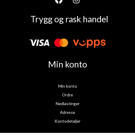
F
I
a
n
Trygg og rask handel
c
s
e
t
b
a
o
g
o
r
k
a
Min konto
m
Min konto
Ordre
Nedlastinger
Adresse
Kontodetaljer