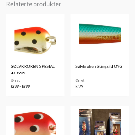
Relaterte produkter
Prisområde:
kr89
til
kr99
SØLVKROKEN SPESIAL
Sølvkroken Stingsild OYG
46 SOD
Ørret
Ørret
kr
89
–
kr
99
kr
79
Prisområde:
Prisområde:
kr89
kr89
til
til
kr99
kr99