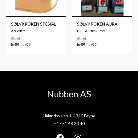
SØLVKROKEN SPESIAL
SØLVKROKEN AURA
42 CRD
LILLAUREN CD
Ørret
Ørret
kr
89
–
kr
99
kr
89
–
kr
99
Nubben AS
Hålandsveien 1, 4340 Bryne
+47 51 48 20 40