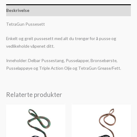
Beskrivelse
TetraGun Pussesett
Enkelt og greit pussesett med alt du trenger for å pusse og
vedlikeholde våpenet ditt.
Inneholder: Delbar Pussestang, Pusselapper, Bronsebørste,
Pusselappøye og Triple Action Olje og TetraGun Grease/Fett.
Relaterte produkter