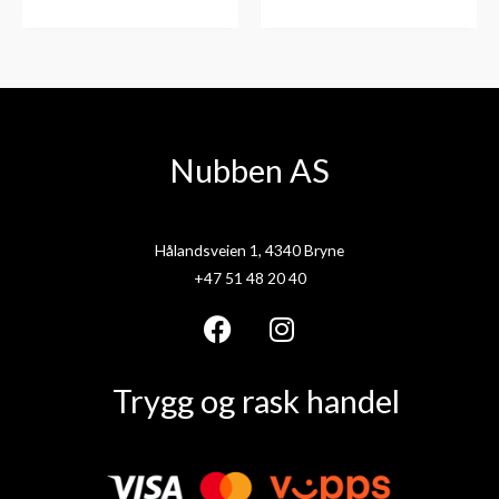
Nubben AS
Hålandsveien 1, 4340 Bryne
+47 51 48 20 40
F
I
a
n
Trygg og rask handel
c
s
e
t
b
a
o
g