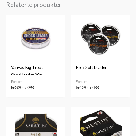
Relaterte produkter
Prisområde:
Prisområde:
kr209
kr129
til
til
kr259
kr199
Varivas Big Trout
Prey Soft Leader
Shockleader 30m
Fortom
Fortom
kr
209
–
kr
259
kr
129
–
kr
199