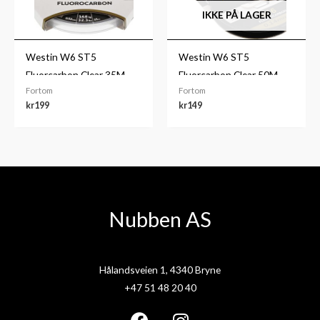
IKKE PÅ LAGER
Westin W6 ST5
Westin W6 ST5
Fluorcarbon Clear 35M
Fluorcarbon Clear 50M
Fortom
Fortom
kr
199
kr
149
Nubben AS
Hålandsveien 1, 4340 Bryne
+47 51 48 20 40