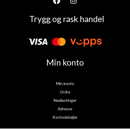
F
I
a
n
Trygg og rask handel
c
s
e
t
b
a
o
g
o
r
k
a
Min konto
m
Min konto
Ordre
Nedlastinger
Adresse
Kontodetaljer