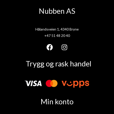
Nubben AS
Hålandsveien 1, 4340 Bryne
+47 51 48 20 40
F
I
a
n
Trygg og rask handel
c
s
e
t
b
a
o
g
o
r
k
a
Min konto
m