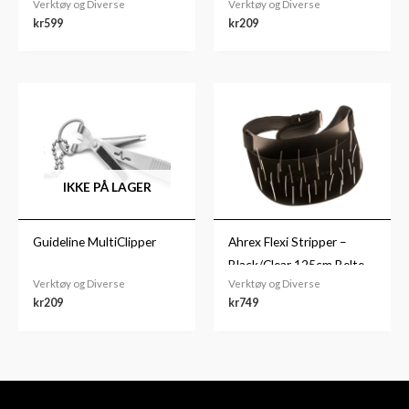
Verktøy og Diverse
Verktøy og Diverse
kr
599
kr
209
IKKE PÅ LAGER
Guideline MultiClipper
Ahrex Flexi Stripper –
Black/Clear 125cm Belte
Verktøy og Diverse
Verktøy og Diverse
kr
209
kr
749