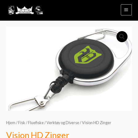
Hopp
rett
til
innholdet
Hjem
/
Fisk
/
Fluefiske
/
Verktøy og Diverse
/ Vision HD Zinger
Vision HD Zinger