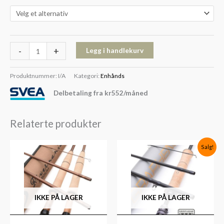
-
+
Legg i handlekurv
Produktnummer:
I/A
Kategori:
Enhånds
Delbetaling fra
kr
552
/måned
Relaterte produkter
Opprinnelig
Nåværende
Salg!
pris
pris
var:
er:
kr9,399.
kr6,899.
IKKE PÅ LAGER
IKKE PÅ LAGER