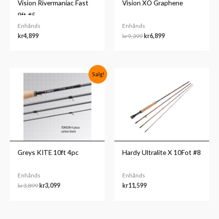
Vision Rivermaniac Fast
Vision XO Graphene
9ft #5
Enhånds
Enhånds
kr
4,899
kr
9,399
kr
6,899
Opprinnelig
Nåværende
Salg!
pris
pris
var:
er:
kr3,899.
kr3,099.
Greys KITE 10ft 4pc
Hardy Ultralite X 10Fot #8
Enhånds
Enhånds
kr
3,899
kr
3,099
kr
11,599