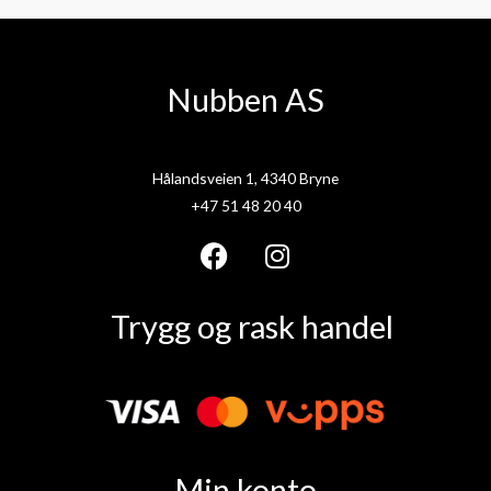
Nubben AS
Hålandsveien 1, 4340 Bryne
+47 51 48 20 40
F
I
a
n
Trygg og rask handel
c
s
e
t
b
a
o
g
o
r
k
a
Min konto